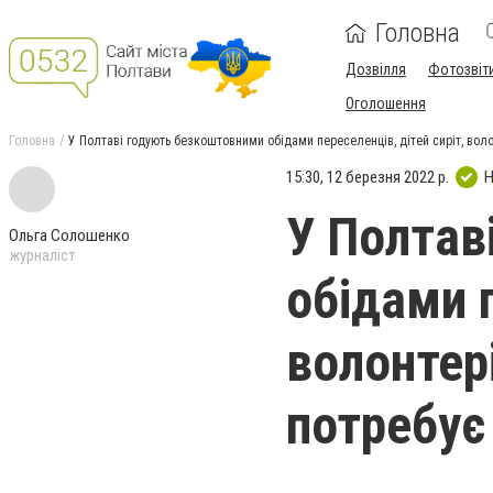
Головна
Дозвілля
Фотозвіт
Оголошення
Головна
У Полтаві годують безкоштовними обідами переселенців, дітей сиріт, волонт
15:30, 12 березня 2022 р.
Н
У Полтав
Ольга Солошенко
журналіст
обідами п
волонтері
потребує