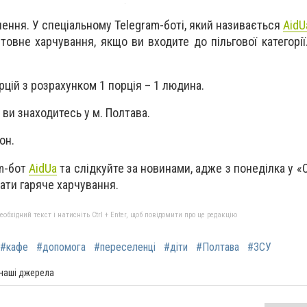
лення. У спеціальному Telegram-боті, який називається
AidU
вне харчування, якщо ви входите до пільгової категорії.
орцій з розрахунком 1 порція – 1 людина.
 ви знаходитесь у м. Полтава.
он.
am-бот
AidUa
та слідкуйте за новинами, адже з понеділка у «
ати гаряче харчування.
бхідний текст і натисніть Ctrl + Enter, щоб повідомити про це редакцію
#кафе
#допомога
#переселенці
#діти
#Полтава
#ЗСУ
 наші джерела