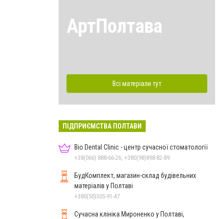
АртПолтава
Всі матеріали тут
ПІДПРИЄМСТВА ПОЛТАВИ
Bio Dental Clinic - центр сучасної стоматології
+38(066) 888-66-26, +380(98)898-82-89
БудКомплект, магазин-склад будівельних
матеріалів у Полтаві
+380(50)305-91-47
Сучасна клініка Мироненко у Полтаві,