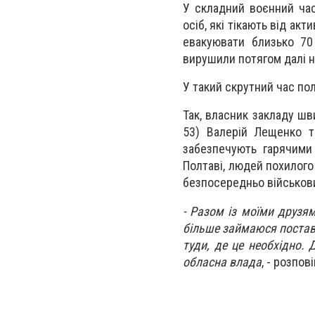
У складний воєнний ча
осіб, які тікають від акт
евакуювати близько 70
вирушили потягом далі на
У такий скрутний час пол
Так, власник закладу ш
53) Валерій Лещенко т
забезпечують гарячими 
Полтаві, людей похилого 
безпосередньо військов
- Разом із моїми друзям
більше займаюся поставко
туди, де це необхідно. 
обласна влада
, - розпов