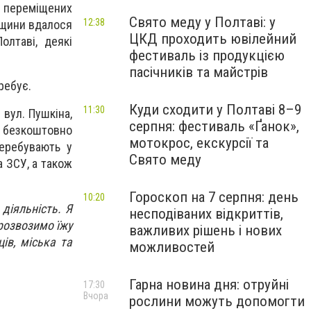
о переміщених
Свято меду у Полтаві: у
12:38
умщини вдалося
ЦКД проходить ювілейний
лтаві, деякі
фестиваль із продукцією
пасічників та майстрів
ребує.
Куди сходити у Полтаві 8–9
11:30
вул. Пушкіна,
серпня: фестиваль «Ґанок»,
 безкоштовно
мотокрос, екскурсії та
перебувають у
Свято меду
а ЗСУ, а також
Гороскоп на 7 серпня: день
10:20
діяльність. Я
несподіваних відкриттів,
 розвозимо їжу
важливих рішень і нових
ів, міська та
можливостей
Гарна новина дня: отруйні
17:30
Вчора
рослини можуть допомогти