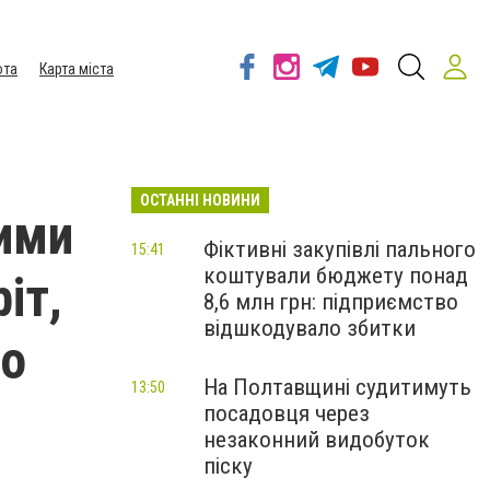
ота
Карта міста
ОСТАННІ НОВИНИ
ими
Фіктивні закупівлі пального
15:41
коштували бюджету понад
іт,
8,6 млн грн: підприємство
відшкодувало збитки
го
На Полтавщині судитимуть
13:50
посадовця через
незаконний видобуток
піску