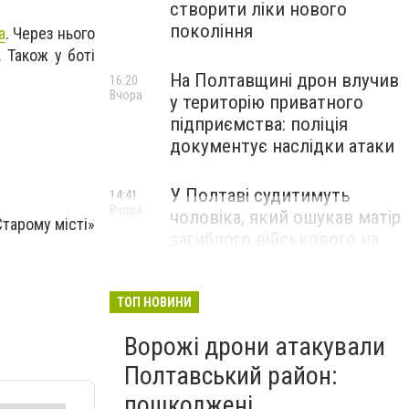
створити ліки нового
покоління
a
. Через нього
 Також у боті
На Полтавщині дрон влучив
16:20
Вчора
у територію приватного
підприємства: поліція
документує наслідки атаки
У Полтаві судитимуть
14:41
Вчора
чоловіка, який ошукав матір
Старому місті»
загиблого військового на
1,75 млн гривень
ТОП НОВИНИ
Ворожі дрони атакували
Полтавський район:
пошкоджені