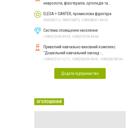
неврологія, фізіотерапія, ортопедія та
реабілітація
ELESA + GANTER, промислова фурнітура
0443002212, 0800750875, +380(98)011-84-55
Система сповіщення населення
+380(67)340-49-59, +380(67)350-44-68
Приватний навчально-виховний комплекс
"Дошкільний навчальний заклад -
спеціалізована школа" О.Данько
+380(67)121-12-11, +380(50)693-38-42, +380(50)784-04-59, +380(99)780-86-98
Додати підприємство
ОГОЛОШЕННЯ