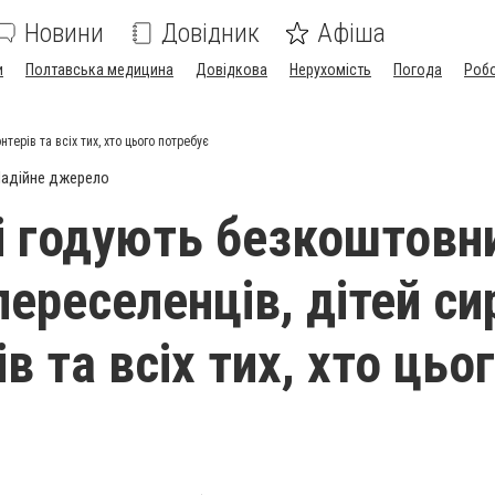
Новини
Довідник
Афіша
и
Полтавська медицина
Довідкова
Нерухомість
Погода
Роб
ерів та всіх тих, хто цього потребує
адійне джерело
і годують безкоштовн
ереселенців, дітей сир
в та всіх тих, хто цьо