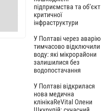
підприємства та об’єкт
критичної
інфраструктури
У Полтаві через аварію
тимчасово відключили
воду: які мікрорайони
залишилися без
водопостачання
У Полтаві відкрилася
нова медична
клінікаReVital Олени
Шкурупій: сучасний