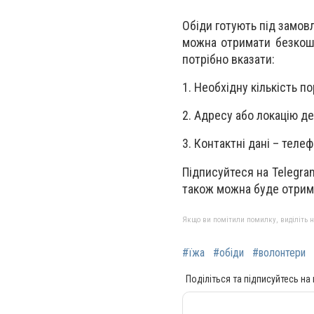
Обіди готують під замов
можна отримати безкошто
потрібно вказати:
1. Необхідну кількість п
2. Адресу або локацію де
3. Контактні дані – телеф
Підписуйтеся на Telegr
також можна буде отрим
Якщо ви помітили помилку, виділіть нео
#їжа
#обіди
#волонтери
Поділіться та підписуйтесь на