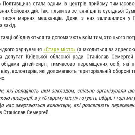
с Полтавщина стала одним із центрів прийому тимчасов
ивних бойових дій. Так, тільки за останні дні із сусідньої С
 тисяч мирних мешканців. Деякі з них залишилися у По
 захід.
тавці об’єднуються та допомагають всім тим, хто цього пот
видкого харчування
«Старе місто»
(знаходиться за адресою 
а депутат Київської обласної ради Станіслав Семергей
обідами дітей-сиріт, тимчасово переміщених осіб, які 
віку, волонтерів, які допомагають територіальній обороні т
их.
и, які володіють цим закладом, спільно організували цю 
ю продукції, а у «Старому місті» готують обіди, і тоді ми
До нас звертаються волонтери, які розселяють переселенц
ів Станіслав Семергей.