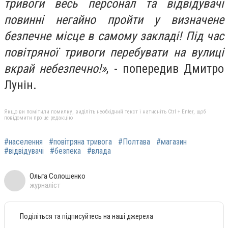
тривоги весь персонал та відвідувачі
повинні негайно пройти у визначене
безпечне місце в самому закладі! Під час
повітряної тривоги перебувати на вулиці
вкрай небезпечно!»
, - попередив Дмитро
Лунін.
Якщо ви помітили помилку, виділіть необхідний текст і натисніть Ctrl + Enter, щоб
повідомити про це редакцію
#населення
#повітряна тривога
#Полтава
#магазин
#відвідувачі
#безпека
#влада
Ольга Солошенко
журналіст
Поділіться та підписуйтесь на наші джерела