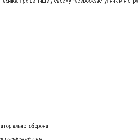
техніка. Про це пише у своєму
Facebook
заступник міністра
риторіальної оборони:
ли російський танк;