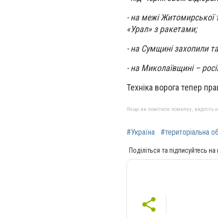
- на межі Житомирської 
«Урал» з ракетами;
- на Сумщині захопили т
- на Миколаївщині – рос
Техніка ворога тепер пр
Якщо ви помітили помилку, виділіть нео
#Україна
#територіальна о
Поділіться та підписуйтесь на