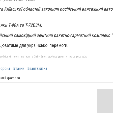
та Київської областей захопили російський вантажний авт
анки Т-90А та Т-72Б3М;
ійський самохідний зенітний ракетно-гарматний комплекс 
ацюватиме для української перемоги.
бхідний текст і натисніть Ctrl + Enter, щоб повідомити про це редакцію
борона
#танки
#вантажівка
 наші джерела