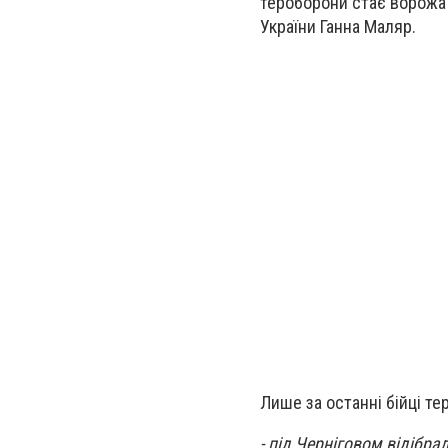
тероборони стає ворожа 
України Ганна Маляр.
Лише за останні бійці те
- під Черніговом відібра