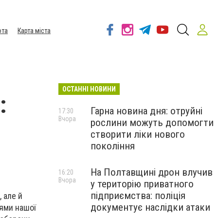
ота
Карта міста
ОСТАННІ НОВИНИ
:
Гарна новина дня: отруйні
17:30
Вчора
рослини можуть допомогти
створити ліки нового
покоління
На Полтавщині дрон влучив
16:20
Вчора
у територію приватного
підприємства: поліція
 але й
документує наслідки атаки
еями нашої