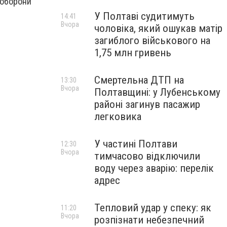
 оборони
У Полтаві судитимуть
14:41
Вчора
чоловіка, який ошукав матір
загиблого військового на
1,75 млн гривень
Смертельна ДТП на
13:30
Вчора
Полтавщині: у Лубенському
районі загинув пасажир
легковика
У частині Полтави
12:30
Вчора
тимчасово відключили
воду через аварію: перелік
адрес
Тепловий удар у спеку: як
11:20
Вчора
розпізнати небезпечний