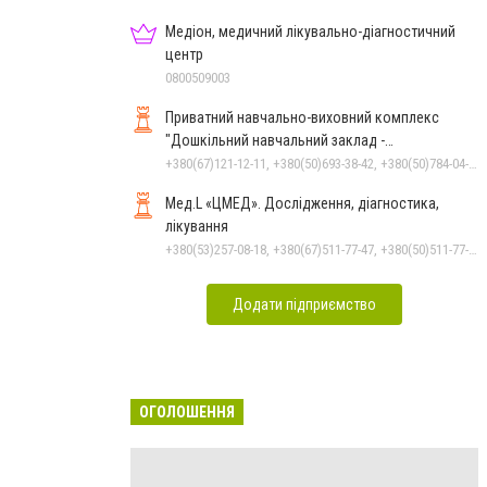
Медіон, медичний лікувально-діагностичний
центр
0800509003
Приватний навчально-виховний комплекс
"Дошкільний навчальний заклад -
спеціалізована школа" О.Данько
+380(67)121-12-11, +380(50)693-38-42, +380(50)784-04-59, +380(99)780-86-98
Мед.L «ЦМЕД». Дослідження, діагностика,
лікування
+380(53)257-08-18, +380(67)511-77-47, +380(50)511-77-47
Додати підприємство
ОГОЛОШЕННЯ