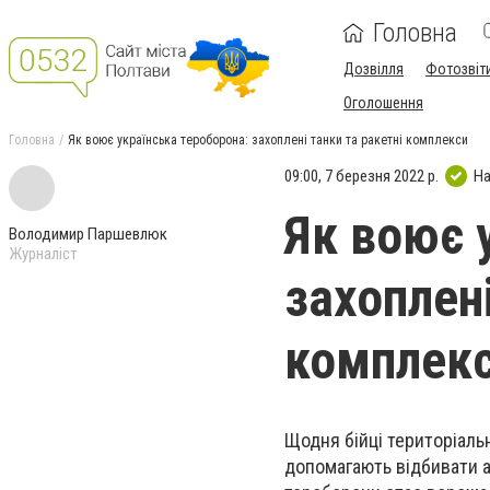
Головна
Дозвілля
Фотозвіт
Оголошення
Головна
Як воює українська тероборона: захоплені танки та ракетні комплекси
09:00, 7 березня 2022 р.
На
Як воює 
Володимир Паршевлюк
Журналіст
захоплені
комплек
Щодня бійці територіальн
допомагають відбивати а