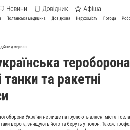
Новини
Довідник
Афіша
и
Полтавська медицина
Довідкова
Нерухомість
Погода
Роб
дійне джерело
українська тероборона
 танки та ракетні
си
ої оборони України не лише патрулюють власні міста і села,
таки ворога, знищують його та беруть у полон. Також троф