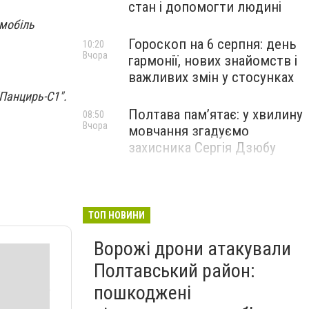
стан і допомогти людині
омобіль
Гороскоп на 6 серпня: день
10:20
Вчора
гармонії, нових знайомств і
важливих змін у стосунках
"Панцирь-С1".
Полтава пам’ятає: у хвилину
08:50
Вчора
мовчання згадуємо
захисника Сергія Дзюбу
ТОП НОВИНИ
Ворожі дрони атакували
Полтавський район:
пошкоджені