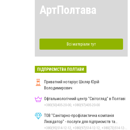
АртПолтава
Всі матеріали тут
ПІДПРИЄМСТВА ПОЛТАВИ
Приватний нотаріус Шкляр Юрій
Володимирович
Офтальмологічний центр "Світогляд" в Полтаві
+380(50)405-20-00, +380(97)405-20-00
ТОВ "Санітарно-профілактична компанія
Ліквідатор" - послуги для підприємств та
населення
+380(95)514-12-12, +380(97)514-12-12, +380(73)514-12-12