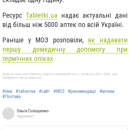
Ресурс
Tabletki.ua
надає актуальні дані
від більш ніж 5000 аптек по всій Україні.
Раніше у МОЗ розповіли,
як надавати
першу домедичну допомогу при
термічних опіках
Якщо ви помітили помилку, виділіть необхідний текст і натисніть Ctrl + Enter, щоб
повідомити про це редакцію
#ліки
#таблетки
#сайт
#МОЗ
#рекомендації
#аптеки
#Полтава
Ольга Солошенко
журналіст