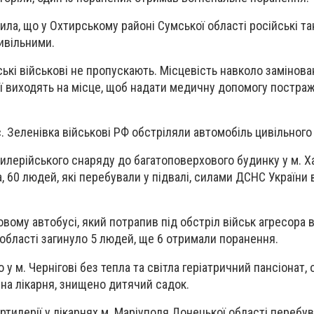
ла, що у Охтирському районі Сумської області російські та
ивільними.
ькі військові не пропускають. Місцевість навколо замінован
ії виходять на місце, щоб надати медичну допомогу постраж
. Зеленівка військові РФ обстріляли автомобіль цивільного
илерійського снаряду до багатоповерхового будинку у м. Ха
, 60 людей, які перебували у підвалі, силами ДСНС України
вому автобусі, який потрапив під обстріл військ агресора в
 області загинуло 5 людей, ще 6 отримали поранення.
у м. Чернігові без тепла та світла геріатричний пансіонат,
чна лікарня, знищено дитячий садок.
артилерії у лікарнях м. Маріуполя Донецької області перебу