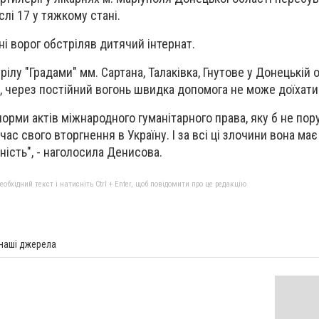
слі 17 у тяжкому стані.
ні ворог обстріляв дитячий інтернат.
рілу "Градами" мм. Сартана, Талаківка, Гнутове у Донецькій 
, через постійний вогонь швидка допомога не може доїхати
орми актів міжнародного гуманітарного права, яку б не по
час свого вторгнення в Україну. І за всі ці злочини вона ма
ність", - наголосила Денисова.
бхідний текст і натисніть Ctrl + Enter, щоб повідомити про це редакцію
 наші джерела