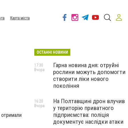
ота
Карта міста
ОСТАННІ НОВИНИ
Гарна новина дня: отруйні
17:30
Вчора
рослини можуть допомогти
створити ліки нового
покоління
На Полтавщині дрон влучив
16:20
Вчора
у територію приватного
підприємства: поліція
0 отримали
документує наслідки атаки