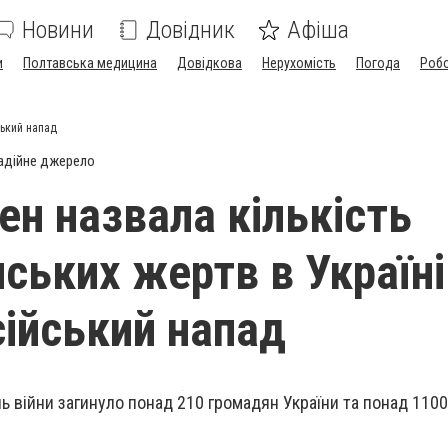
Новини
Довідник
Афіша
и
Полтавська медицина
Довідкова
Нерухомість
Погода
Роб
ський напад
адійне джерело
н назвала кількість
ських жертв в Україні
сійський напад
ь війни загинуло понад 210 громадян України та понад 110