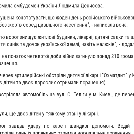
ідомила омбудсмен України Людмила Денисова.
ушена констатувати, що жоден день російського військово
без жертв серед цивільного населення", - написала вона.
ю ворог знищує житлові будинки, лікарні, дитячі садки та 
я синів та дочок української землі, навіть малюків", - дода
 на початок четвертої доби війни загинуло понад 210 грома
ранення.
ерез артилерійські обстріли дитячої лікарні "Охматдит" у 
є дітей та двоє дорослих отримали поранення).
стріляла автомобіль на вул. О. Теліги у м. Києві, де пере
ули, ще двоє дітей у тяжкому стані у лікарні.
ог завдав удару по кареті швидкої допомоги. Водій 
згоріли, один із поранених отримав вогнепальне поранення.