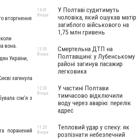
У Полтаві судитимуть
14:41
Вчора
чоловіка, який ошукав матір
го вторгнення
загиблого військового на
1,75 млн гривень
школи
ла вона.
Смертельна ДТП на
13:30
Вчора
Полтавщині: у Лубенському
дян України,
районі загинув пасажир
легковика
Києві загинула
У частині Полтави
12:30
Вчора
тимчасово відключили
бувала сім'я з
воду через аварію: перелік
адрес
Тепловий удар у спеку: як
11:20
та поранений
Вчора
розпізнати небезпечний