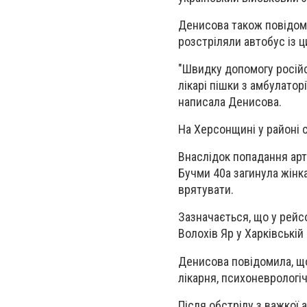
Денисова також повідоми
розстріляли автобус із ц
"Швидку допомогу російс
лікарі пішки з амбулатор
написала Денисова.
На Херсонщині у районі с
Внаслідок попадання арт
Бучми 40а загинула жінка
врятувати.
Зазначається, що у рейсо
Волохів Яр у Харківській
Денисова повідомила, що 
лікарня, психоневрологі
Після обстрілу з важкої 