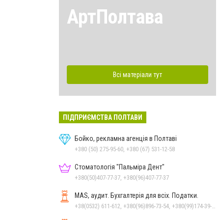
АртПолтава
Всі матеріали тут
ПІДПРИЄМСТВА ПОЛТАВИ
Бойко, рекламна агенція в Полтаві
+380 (50) 275-95-60, +380 (67) 531-12-58
Стоматологія "Пальміра Дент"
+380(50)407-77-37, +380(96)407-77-37
MAS, аудит. Бухгалтерія для всіх. Податки.
+38(0532) 611-612, +380(96)896-73-54, +380(99)174-39-78