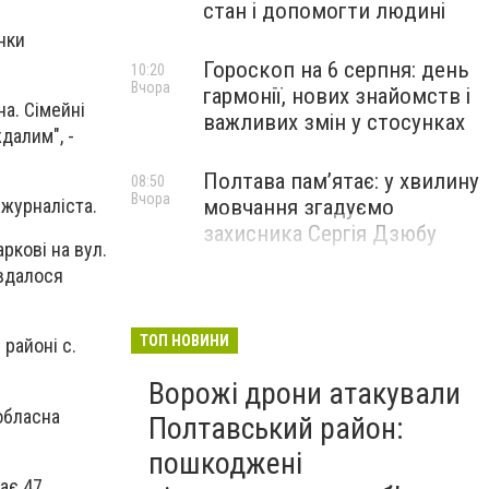
стан і допомогти людині
нки
Гороскоп на 6 серпня: день
10:20
Вчора
гармонії, нових знайомств і
а. Сімейні
важливих змін у стосунках
далим", -
Полтава пам’ятає: у хвилину
08:50
Вчора
мовчання згадуємо
 журналіста.
захисника Сергія Дзюбу
ркові на вул.
 вдалося
ТОП НОВИНИ
 районі с.
Ворожі дрони атакували
 обласна
Полтавський район:
пошкоджені
ває 47