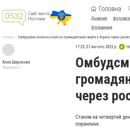
Головна
Дозвілля
Фотозвіт
Оголошення
Головна
Омбудсмен назвала кількість громадянських жертв в Україні через росій
17:23, 27 лютого 2022 р.
Н
Омбудсме
Алла Широкова
Журналіст
громадян
через ро
Станом на четвертий ден
поранення.