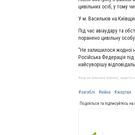
цивільних осіб, у тому чи
У м. Васильків на Київщи
Під час авіаудару та обст
поранено цивільну особу
"Не залишилося жодної н
Російська Федерація під 
найсуворішу відповідаль
Якщо ви помітили помилку, виділіть нео
#загиблі
#війна
#жертви
Поділіться та підписуйтесь на