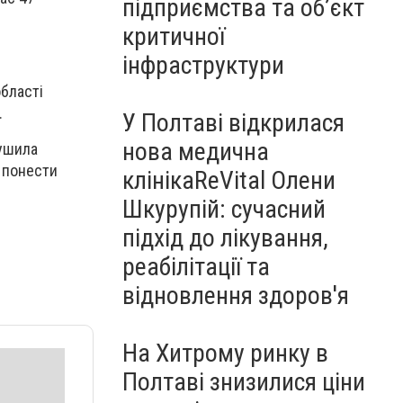
підприємства та об’єкт
критичної
інфраструктури
області
.
У Полтаві відкрилася
нова медична
рушила
є понести
клінікаReVital Олени
Шкурупій: сучасний
підхід до лікування,
реабілітації та
відновлення здоров'я
На Хитрому ринку в
Полтаві знизилися ціни