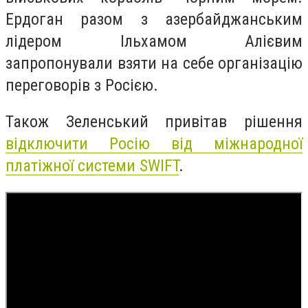
Ердоган разом з азербайджанським
лідером Ільхамом Алієвим
запропонували взяти на себе організацію
переговорів з Росією.
Також Зеленський привітав рішення
відключити Росію від міжнародної
платіжної системи SWIFT
.