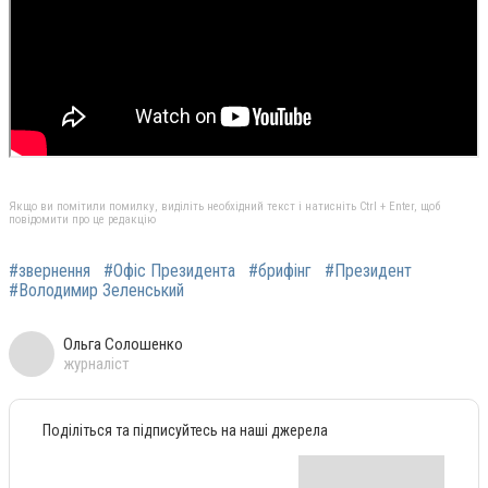
Якщо ви помітили помилку, виділіть необхідний текст і натисніть Ctrl + Enter, щоб
повідомити про це редакцію
#звернення
#Офіс Президента
#брифінг
#Президент
#Володимир Зеленський
Ольга Солошенко
журналіст
Поділіться та підписуйтесь на наші джерела