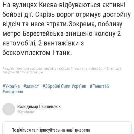
На вулицях Києва відбуваються активні
бойові дії. Скрізь ворог отримує достойну
відсіч та несе втрати.Зокрема, поблизу
метро Берестейська знищено колону 2
автомобілі, 2 вантажівки з
боєкомплектом і танк.
Якщо ви помітили помилку, виділіть необхідний текст і натисніть Ctrl + Enter, щоб
повідомити про це редакцію
#Україна
#захист
#Збройні Сили України
#Генштаб
#зведення
Володимир Паршевлюк
Журналіст
Поділіться та підписуйтесь на наші джерела