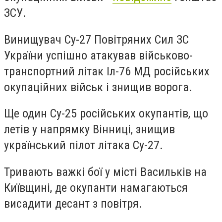
ЗСУ.
Винищувач Су-27 Повітряних Сил ЗС
України успішно атакував військово-
транспортний літак Іл-76 МД російських
окупаційних військ і знищив ворога.
Ще один Су-25 російських окупантів, що
летів у напрямку Вінниці, знищ
ив
українськи
й
пілот літака Су-27.
Т
ривають важкі бої у місті Васильків на
Київщині, де окупанти намагаються
висадити десант з повітря.