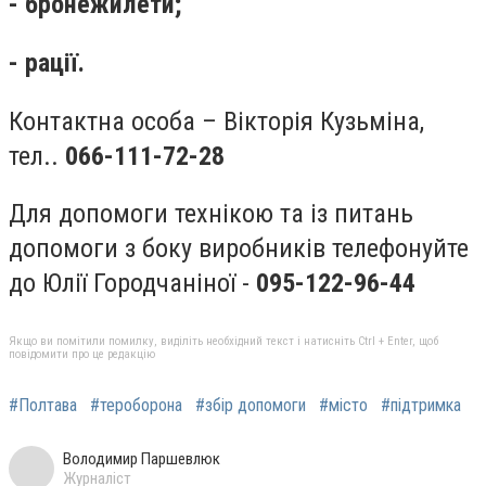
- бронежилети;
-
рації.
Контактна особа – Вікторія Кузьміна,
тел..
066-111-72-28
Для допомоги технікою та із питань
допомоги з боку виробників телефонуйте
до Юлії Городчаніної -
095-122-96-44
Якщо ви помітили помилку, виділіть необхідний текст і натисніть Ctrl + Enter, щоб
повідомити про це редакцію
#Полтава
#тероборона
#збір допомоги
#місто
#підтримка
Володимир Паршевлюк
Журналіст