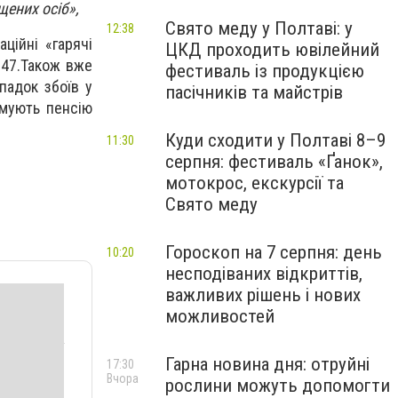
щених осіб»,
Свято меду у Полтаві: у
12:38
ційні «гарячі
ЦКД проходить ювілейний
5-47.Також вже
фестиваль із продукцією
падок збоїв у
пасічників та майстрів
имують пенсію
Куди сходити у Полтаві 8–9
11:30
серпня: фестиваль «Ґанок»,
мотокрос, екскурсії та
Свято меду
Гороскоп на 7 серпня: день
10:20
несподіваних відкриттів,
важливих рішень і нових
можливостей
Гарна новина дня: отруйні
17:30
Вчора
рослини можуть допомогти