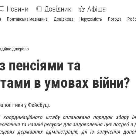
Новини
Довідник
Афіша
и
Полтавська медицина
Довідкова
Нерухомість
Погода
Роб
адійне джерело
з пенсіями та
тами в умовах війни?
цполітики у Фейсбуці.
 координаційного штабу сплановано порядок збору ін
селення та наявні ресурси для задоволення цих потреб з 
сцевих державних адміністрацій, дії із залучення допо