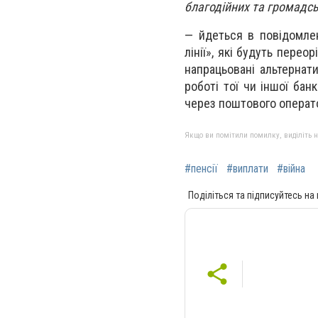
благодійних та громадсь
— йдеться в повідомлен
лінії», які будуть перео
напрацьовані альтернат
роботі тої чи іншої бан
через поштового операт
Якщо ви помітили помилку, виділіть нео
#пенсії
#виплати
#війна
Поділіться та підписуйтесь на