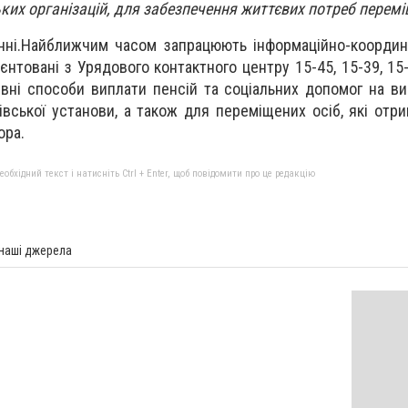
ких організацій, для забезпечення життєвих потреб перемі
ні.Найближчим часом запрацюють інформаційно-координа
рієнтовані з Урядового контактного центру 15-45, 15-39, 1
ивні способи виплати пенсій та соціальних допомог на ви
ківської установи, а також для переміщених осіб, які отр
ора.
бхідний текст і натисніть Ctrl + Enter, щоб повідомити про це редакцію
 наші джерела