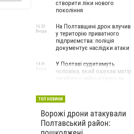
створити ліки нового
покоління
На Полтавщині дрон влучив
16:20
Вчора
у територію приватного
підприємства: поліція
документує наслідки атаки
У Полтаві судитимуть
14:41
Вчора
чоловіка, який ошукав матір
загиблого військового на
1,75 млн гривень
ТОП НОВИНИ
Ворожі дрони атакували
Полтавський район:
пошкоджені