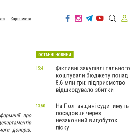
ота
Карта міста
ОСТАННІ НОВИНИ
Фіктивні закупівлі пального
15:41
коштували бюджету понад
8,6 млн грн: підприємство
відшкодувало збитки
На Полтавщині судитимуть
13:50
посадовця через
формації про
незаконний видобуток
департаментів
піску
моги донорів,