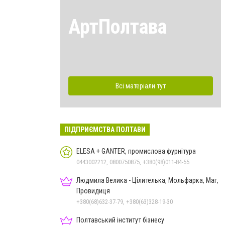
АртПолтава
Всі матеріали тут
ПІДПРИЄМСТВА ПОЛТАВИ
ELESA + GANTER, промислова фурнітура
0443002212, 0800750875, +380(98)011-84-55
Людмила Велика - Цілителька, Мольфарка, Маг,
Провидиця
+380(68)632-37-79, +380(63)328-19-30
Полтавський інститут бізнесу