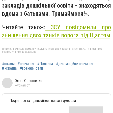
закладів дошкільної освіти - знаходяться
вдома з батьками. Тримаймося!»
.
Читайте також:
ЗСУ повідомили про
знищення двох танків ворога під Щастям
Якщо ви помітили помилку, виділіть необхідний текст і натисніть Ctrl + Enter, щоб
повідомити про це редакцію
#школи
#навчання
#Полтава
#дистанційне навчання
#Україна
#воєнний стан
Ольга Солошенко
журналіст
Поділіться та підписуйтесь на наші джерела