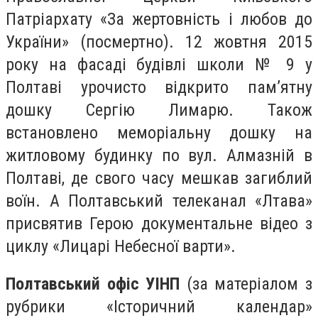
Патріархату «За жертовність і любов до
України» (посмертно). 12 жовтня 2015
року на фасаді будівлі школи № 9 у
Полтаві урочисто відкрито пам’ятну
дошку Сергію Лимарю. Також
встановлено меморіальну дошку на
житловому будинку по вул. Алмазній в
Полтаві, де свого часу мешкав загиблий
воїн. А Полтавський телеканал «Лтава»
присвятив Герою документальне відео з
циклу «Лицарі Небесної варти».
Полтавський офіс УІНП
(за матеріалом з
рубрики «Історичний календар»