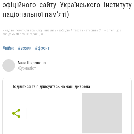
офіційного сайту Українського інституту
національної пам’яті)
Якщо ви помітили помилку, виділіть необхідний текст і натисніть Ctrl + Enter, щоб
повідомити про це редакцію
#війна
#вояки
#фронт
Алла Широкова
Журналіст
Поділіться та підписуйтесь на наші джерела