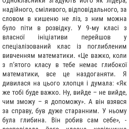
Однокласники згадують його як лідера,
надійного, сміливого, відповідального, за
словом в кишеню не ліз, з ним можна
було піти в розвідку. У 9-му класі з
власної ініціативи перейшов у
спеціалізований клас із поглибленим
вивченням математики. «Це важко, коли
з п’ятого класу в тебе немає глибокої
математики, все це наздоганяти. Я
дивилася на цього хлопця і думала: «Як
же тобі буде важко. Ну, вийде – не вийде,
чим зможу – я допоможу». А він взявся
за справу, був дуже старанним. У ньому
була глибина. Він робив сам себе», -