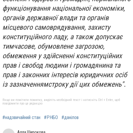
функціонування національної економіки,
органів державної влади та органів
місцевого самоврядування, захисту
конституційного ладу, а також допускає
тимчасове, обумовлене загрозою,
обмеження у здійсненні конституційних
прав і свобод людини і громадянина та
прав і законних інтересів юридичних осіб
із зазначенням
строку
дії цих обмежень"
.
Якщо ви помітили помилку, виділіть необхідний текст і натисніть Ctrl + Enter, щоб
повідомити про це редакцію
#надзвичайний стан
#РНБО
#данілов
Алла Широкова