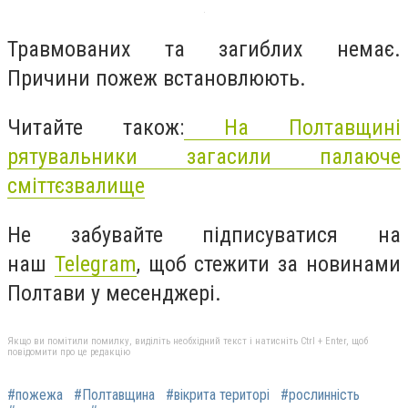
Травмованих та загиблих немає.
Причини пожеж встановлюють.
Читайте також:
На Полтавщині
рятувальники загасили палаюче
сміттєзвалище
Не забувайте підписуватися
на
наш
Telegram
,
щоб стежити за новинами
Полтави у месенджері.
Якщо ви помітили помилку, виділіть необхідний текст і натисніть Ctrl + Enter, щоб
повідомити про це редакцію
#пожежа
#Полтавщина
#вікрита територі
#рослинність