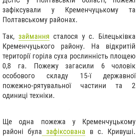
ДСНС у Полтавській області, пожежі
зафіксували у Кременчуцькому та
Полтавському районах.
Так,
займання
сталося у с. Білецьківка
Кременчуцького району. На відкритій
території горіла суха рослинність площею
0,8 га. Пожежу загасили 6 чоловік
особового складу 15-ї державної
пожежно-рятувальної частини та 2
одиниці техніки.
Ще одна пожежа у Кременчуцькому
районі була
зафіксована
в с. Кривуші.