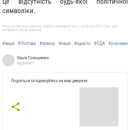
це відсутність будь-якої політичної
символіки.
Якщо ви помітили помилку, виділіть необхідний текст і натисніть Ctrl + Enter, щоб
повідомити про це редакцію
#акція
#Полтава
#прапор
#нація
#єдність
#ОДА
#учасники
Ольга Солошенко
журналіст
Поділіться та підписуйтесь на наші джерела