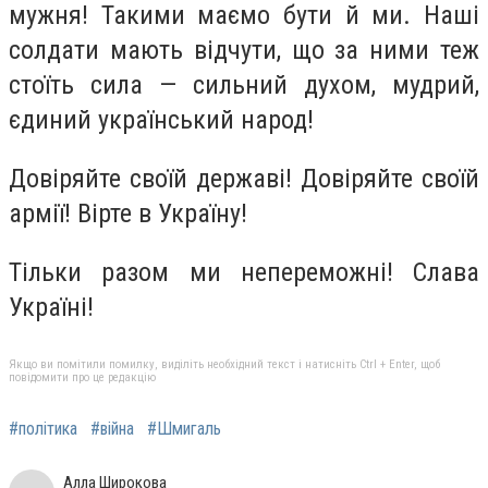
мужня! Такими маємо бути й ми. Наші
солдати мають відчути, що за ними теж
стоїть сила — сильний духом, мудрий,
єдиний український народ!
Довіряйте своїй державі! Довіряйте своїй
армії! Вірте в Україну!
Тільки разом ми непереможні! Слава
Україні!
Якщо ви помітили помилку, виділіть необхідний текст і натисніть Ctrl + Enter, щоб
повідомити про це редакцію
#політика
#війна
#Шмигаль
Алла Широкова