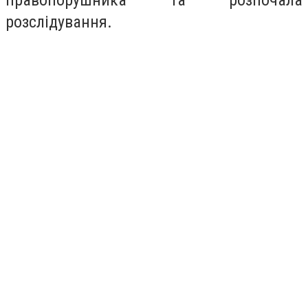
правопорушника та розпочала
розслідування.