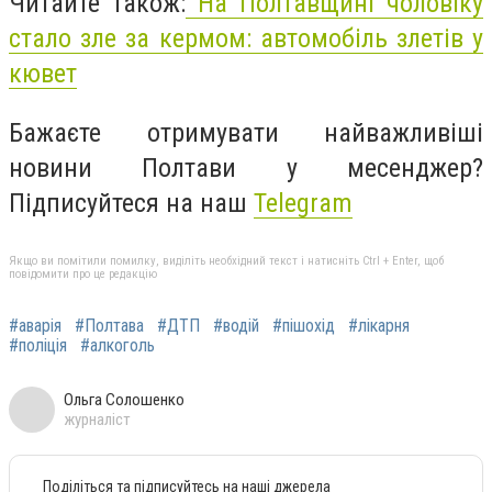
Читайте також:
На Полтавщині чоловіку
стало зле за кермом: автомобіль злетів у
кювет
Бажаєте отримувати найважливіші
новини Полтави у месенджер?
Підписуйтеся на наш
Telegram
Якщо ви помітили помилку, виділіть необхідний текст і натисніть Ctrl + Enter, щоб
повідомити про це редакцію
#аварія
#Полтава
#ДТП
#водій
#пішохід
#лікарня
#поліція
#алкоголь
Ольга Солошенко
журналіст
Поділіться та підписуйтесь на наші джерела