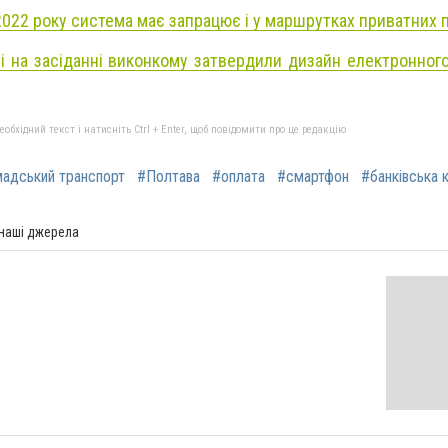
2022 року система має запрацює і у маршрутках приватних 
і на засіданні виконкому затвердили дизайн електронного
бхідний текст і натисніть Ctrl + Enter, щоб повідомити про це редакцію
адський транспорт
#Полтава
#оплата
#смартфон
#банківська 
 наші джерела