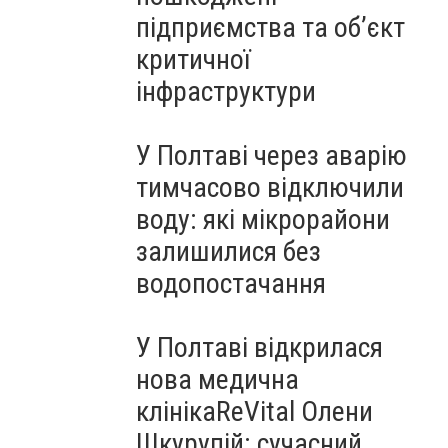
підприємства та об’єкт
критичної
інфраструктури
У Полтаві через аварію
тимчасово відключили
воду: які мікрорайони
залишилися без
водопостачання
У Полтаві відкрилася
нова медична
клінікаReVital Олени
Шкурупій: сучасний