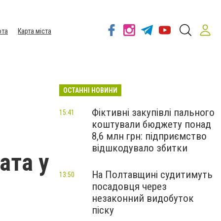
ота
Карта міста
ОСТАННІ НОВИНИ
Фіктивні закупівлі пального
15:41
коштували бюджету понад
8,6 млн грн: підприємство
відшкодувало збитки
ата у
На Полтавщині судитимуть
13:50
посадовця через
незаконний видобуток
піску