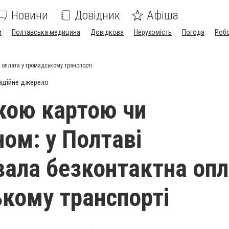
Новини
Довідник
Афіша
и
Полтавська медицина
Довідкова
Нерухомість
Погода
Роб
 оплата у громадському транспорті
адійне джерело
кою картою чи
ом: у Полтаві
ала безконтактна опл
кому транспорті