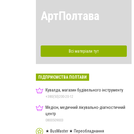
АртПолтава
Всі матеріали тут
ПІДПРИЄМСТВА ПОЛТАВИ
Кувалда, магазин будівельного інструменту
+380(50)200-20-12
Медіон, медичний лікувально-діагностичний
центр
0800509003
★ BusMaster ★ Переобладнання