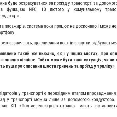
ожна буде розрахуватися за проїзд у транспорті за допомог
 з функцією NFC. 10 лютого у комунальному трансп
алідатори.
та пасажирів, система поки працює не досконало і може не
артфону.
реж зазначають, що списання коштів з картки відбувається
явлено такий же ньюанс, як і у інших містах. При опл
 а значно пізніше. Тобто може бути така ситуація, чи ви
ить пуш про списання шести гривень за проїзд у траліку»
.
лідаторів у транспорті є перехідним етапом впровадження
їзд у транспорті можна лише за допомогою кондуктора, 
усах КП «Полтаваелектроавтотранс» мають встановити