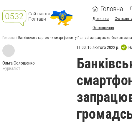
Головна
Дозвілля
Фотозвіт
Оголошення
Головна
Банківською картою чи смартфоном: у Полтаві запрацювала безконтактна
11:00, 10 лютого 2022 р.
Н
Банківсь
Ольга Солошенко
журналіст
смартфон
запрацюв
громадсь