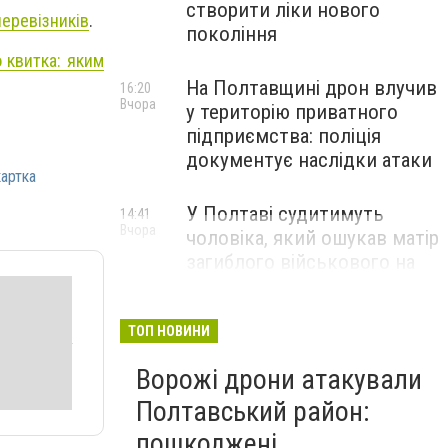
створити ліки нового
перевізників
.
покоління
 квитка: яким
На Полтавщині дрон влучив
16:20
Вчора
у територію приватного
підприємства: поліція
документує наслідки атаки
картка
У Полтаві судитимуть
14:41
Вчора
чоловіка, який ошукав матір
загиблого військового на
1,75 млн гривень
ТОП НОВИНИ
Ворожі дрони атакували
Полтавський район:
пошкоджені