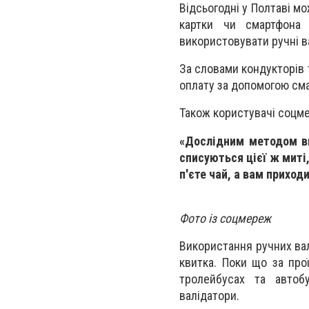
Відсьогодні у Полтаві м
картки чи смартфона
використовувати ручні в
За словами кондукторів 
оплату за допомогою см
Також користувачі соцме
«Дослідним методом ви
списуються цієї ж миті,
п'єте чай, а вам приход
Фото із соцмереж
Використання ручних ва
квитка. Поки що за про
тролейбусах та автоб
валідатори.