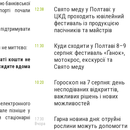
ою банківської
Свято меду у Полтаві: у
12:38
орті почали
ЦКД проходить ювілейний
фестиваль із продукцією
 підтримувати
пасічників та майстрів
Куди сходити у Полтаві 8–9
11:30
 не миттєво:
серпня: фестиваль «Ґанок»,
аті кошти не
мотокрос, екскурсії та
 сидите вдома
Свято меду
Гороскоп на 7 серпня: день
10:20
несподіваних відкриттів,
важливих рішень і нових
можливостей
 електронного
але пізніше у
 стаціонарні
Гарна новина дня: отруйні
17:30
Вчора
рослини можуть допомогти