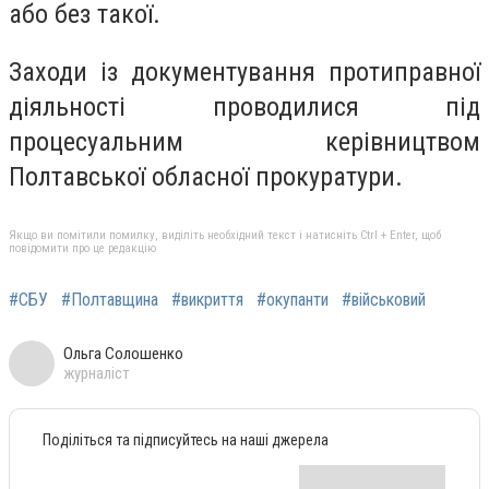
або без такої.
Заходи із документування протиправної
діяльності проводилися під
процесуальним керівництвом
Полтавської обласної прокуратури.
Якщо ви помітили помилку, виділіть необхідний текст і натисніть Ctrl + Enter, щоб
повідомити про це редакцію
#СБУ
#Полтавщина
#викриття
#окупанти
#військовий
Ольга Солошенко
журналіст
Поділіться та підписуйтесь на наші джерела