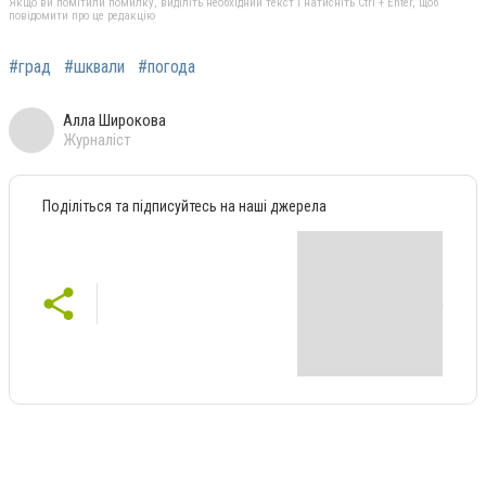
Якщо ви помітили помилку, виділіть необхідний текст і натисніть Ctrl + Enter, щоб
повідомити про це редакцію
#град
#шквали
#погода
Алла Широкова
Журналіст
Поділіться та підписуйтесь на наші джерела