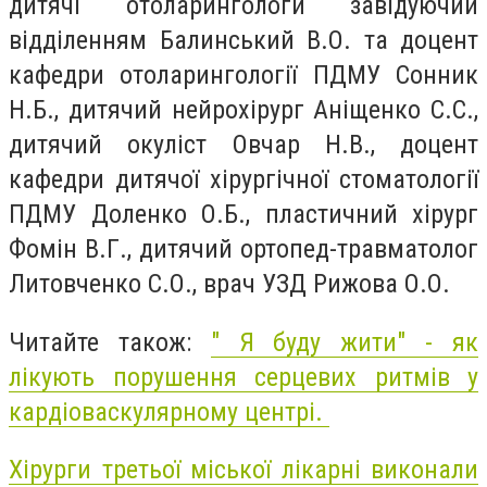
дитячі отоларингологи завідуючий
відділенням Балинський В.О. та доцент
кафедри отоларингології ПДМУ Сонник
Н.Б., дитячий нейрохірург Аніщенко С.С.,
дитячий окуліст Овчар Н.В., доцент
кафедри дитячої хірургічної стоматології
ПДМУ Доленко О.Б., пластичний хірург
Фомін В.Г., дитячий ортопед-травматолог
Литовченко С.О., врач УЗД Рижова О.О.
Читайте також:
" Я буду жити" - як
лікують порушення серцевих ритмів у
кардіоваскулярному центрі.
Хірурги третьої міської лікарні виконали