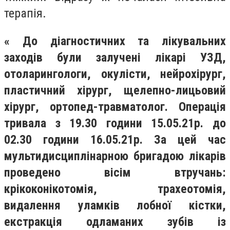
терапія.
« До діагностичних та лікувальних
заходів були залучені лікарі УЗД,
отоларингологи, окулісти, нейрохірург,
пластичний хірург, щелепно-лицьовий
хірург, ортопед-травматолог. Операція
тривала з 19.30 години 15.05.21р. до
02.30 години 16.05.21р. За цей час
мультидисциплінарною бригадою лікарів
проведено вісім втручань:
крікоконікотомія, трахеотомія,
видалення уламків лобної кістки,
екстракція одламаних зубів із