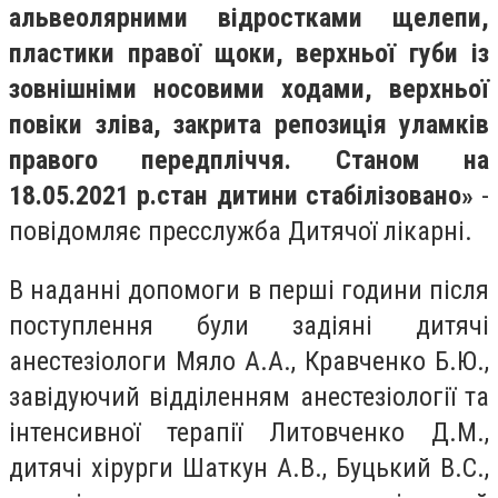
альвеолярними відростками щелепи,
пластики правої щоки, верхньої губи із
зовнішніми носовими ходами, верхньої
повіки зліва, закрита репозиція уламків
правого передпліччя. Станом на
18.05.2021 р.стан дитини стабілізовано
»
-
повідомляє пресслужба Дитячої лікарні.
В наданні допомоги в перші години після
поступлення були задіяні дитячі
анестезіологи Мяло А.А., Кравченко Б.Ю.,
завідуючий відділенням анестезіології та
інтенсивної терапії Литовченко Д.М.,
дитячі хірурги Шаткун А.В., Буцький В.С.,