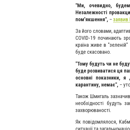
"Ми, очевидно, буде
Незалежності провакци
пом'якшення",
–
заявив
За його словами, адапти
COVID-19 починають зр
країна живе в "зеленій"
буде скасовано.
"Тому будуть чи не буду
буде розвиватися ця пан
основні показники, я
карантину, немає",
– ут
Також Шмигаль зазначив
необхідності будуть з
захворюваності.
Як повідомлялося, Кабм
ситуації та загальнонаці