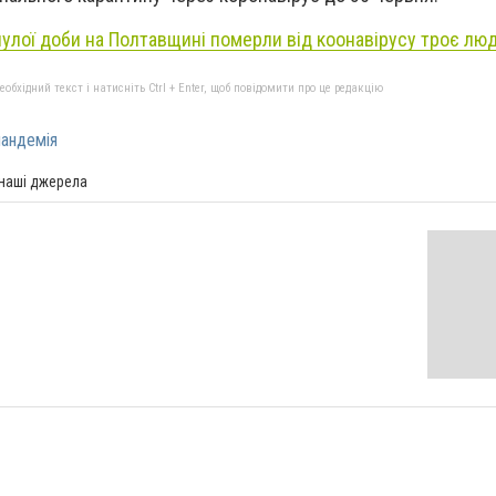
улої доби на Полтавщині померли від коонавірусу троє лю
бхідний текст і натисніть Ctrl + Enter, щоб повідомити про це редакцію
андемія
 наші джерела