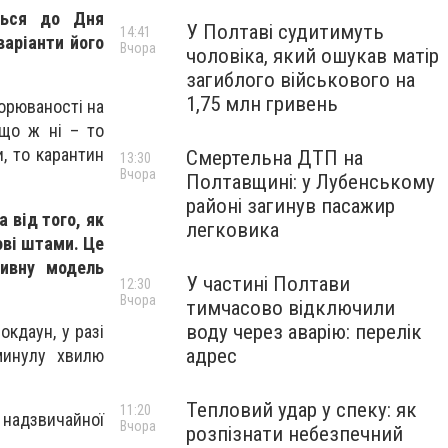
ться до Дня
У Полтаві судитимуть
14:41
аріанти його
Вчора
чоловіка, який ошукав матір
загиблого військового на
1,75 млн гривень
орюваності на
що ж ні – то
, то карантин
Смертельна ДТП на
13:30
Вчора
Полтавщині: у Лубенському
районі загинув пасажир
 від того, як
легковика
ові штами. Це
тивну модель
У частині Полтави
12:30
Вчора
тимчасово відключили
воду через аварію: перелік
кдаун, у разі
адрес
минулу хвилю
Тепловий удар у спеку: як
11:20
 надзвичайної
Вчора
розпізнати небезпечний