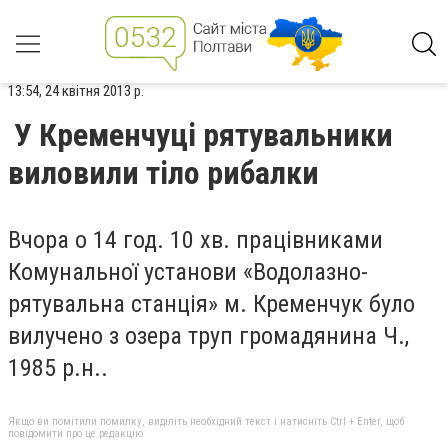
13:54, 24 квітня 2013 р.
У Кременчуці рятувальники
виловили тіло рибалки
Вчора о 14 год. 10 хв. працівниками
Комунальної установи «Водолазно-
рятувальна станція» м. Кременчук було
вилучено з озера труп громадянина Ч.,
1985 р.н..
Якщо ви помітили помилку, виділіть необхідний текст і натисніть Ctrl + Enter, щоб
повідомити про це редакцію