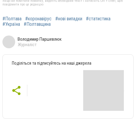
Якщо ви помітили помилку, виділіть необхідний текст і натисніть Ctrl + Enter, щоб
повідомити про це редакцію
#Полтава
#коронавірус
#нові випадки
#статистика
#Україна
#Полтавщина
Володимир Паршевлюк
Журналіст
Поділіться та підписуйтесь на наші джерела