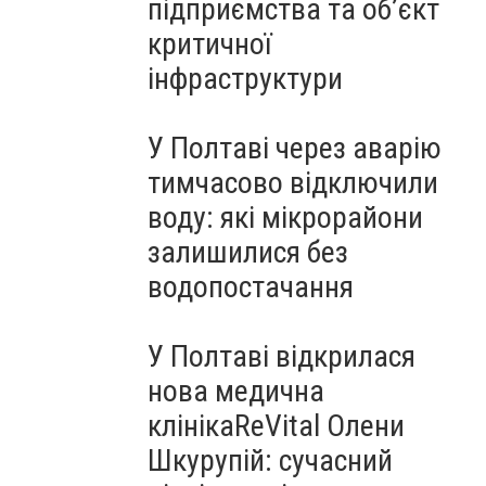
підприємства та об’єкт
критичної
інфраструктури
У Полтаві через аварію
тимчасово відключили
воду: які мікрорайони
залишилися без
водопостачання
У Полтаві відкрилася
нова медична
клінікаReVital Олени
Шкурупій: сучасний