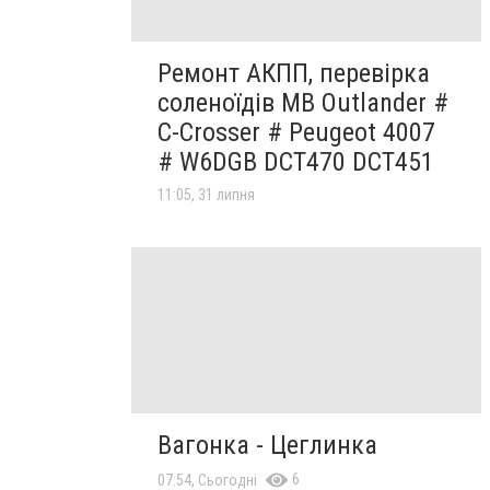
Ремонт АКПП, перевірка
соленоїдів MB Outlander #
C-Crosser # Peugeot 4007
# W6DGB DCT470 DCT451
11:05, 31 липня
Вагонка - Цеглинка
6
07:54, Сьогодні