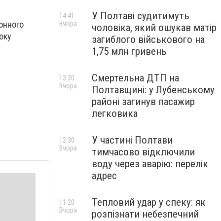
У Полтаві судитимуть
14:41
йонного
Вчора
чоловіка, який ошукав матір
року
загиблого військового на
1,75 млн гривень
Смертельна ДТП на
13:30
Вчора
Полтавщині: у Лубенському
районі загинув пасажир
легковика
У частині Полтави
12:30
Вчора
тимчасово відключили
воду через аварію: перелік
адрес
Тепловий удар у спеку: як
11:20
Вчора
розпізнати небезпечний