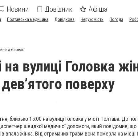
Новини
Довідник
Афіша
и
Полтавська медицина
Довідкова
Нерухомість
Погода
Роб
ійне джерело
 на вулиці Головка жі
 дев’ятого поверху
тня, близько 15:00 на вулиці Головка у місті Полтава. До полі
спетчер швидкої медичної допомоги, який повідомив, що і
ів впала жінка. Від отриманих травм вона померла на місці п