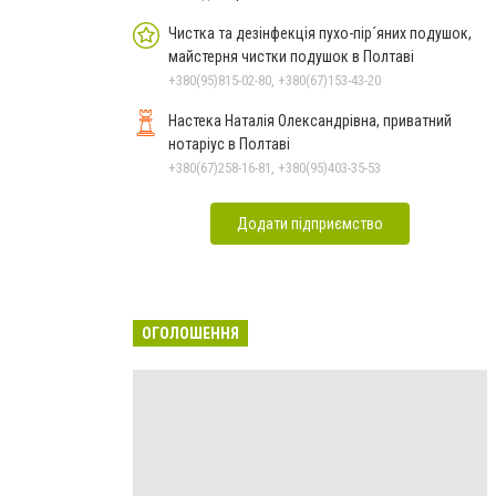
Чистка та дезінфекція пухо-пір´яних подушок,
майстерня чистки подушок в Полтаві
+380(95)815-02-80, +380(67)153-43-20
Настека Наталія Олександрівна, приватний
нотаріус в Полтаві
+380(67)258-16-81, +380(95)403-35-53
Додати підприємство
ОГОЛОШЕННЯ