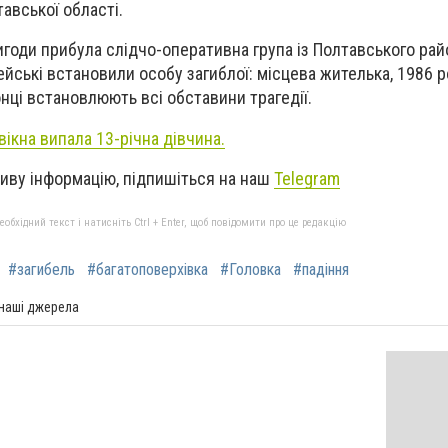
тавської області.
игоди прибула слідчо-оперативна група із Полтавського ра
цейські встановили особу загиблої: місцева жителька, 1986 
ці встановлюють всі обставини трагедії.
вікна випала 13-річна дівчина.
иву інформацію, підпишіться на наш
Telegram
бхідний текст і натисніть Ctrl + Enter, щоб повідомити про це редакцію
#загибель
#багатоповерхівка
#Головка
#падіння
 наші джерела