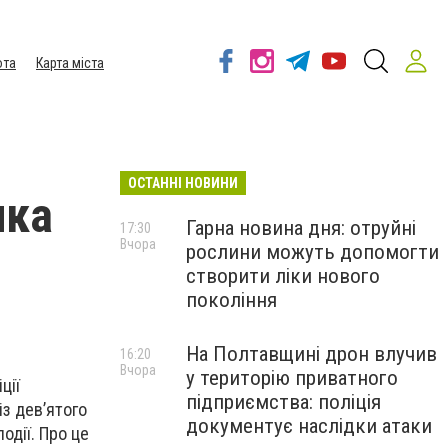
ота
Карта міста
ОСТАННІ НОВИНИ
нка
Гарна новина дня: отруйні
17:30
Вчора
рослини можуть допомогти
створити ліки нового
покоління
На Полтавщині дрон влучив
16:20
Вчора
у територію приватного
ції
підприємства: поліція
з дев’ятого
документує наслідки атаки
одії. Про це