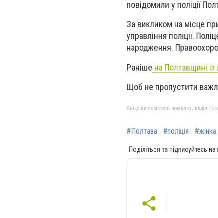
повідомили у поліції Пол
За викликом на місце пр
управління поліції. Полі
народження. Правоохорон
Раніше
на Полтавщині із 
Щоб не пропустити важл
Якщо ви помітили помилку, виділіть нео
#Полтава
#поліція
#жінка
Поділіться та підписуйтесь на