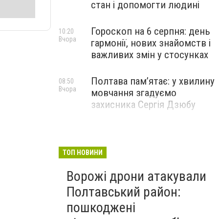
стан і допомогти людині
Гороскоп на 6 серпня: день
10:20
Вчора
гармонії, нових знайомств і
важливих змін у стосунках
Полтава пам’ятає: у хвилину
08:50
Вчора
мовчання згадуємо
захисника Сергія Дзюбу
ТОП НОВИНИ
Ворожі дрони атакували
Полтавський район:
пошкоджені