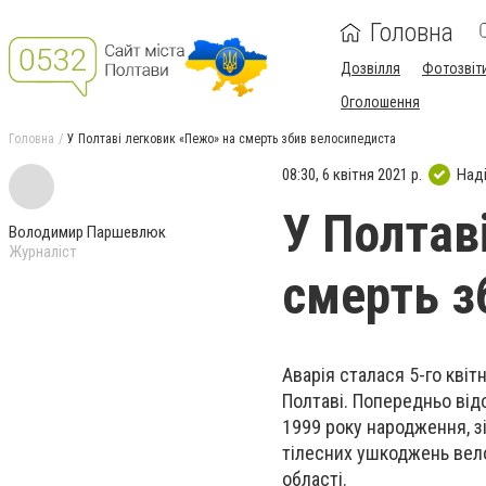
Головна
Дозвілля
Фотозвіт
Оголошення
Головна
У Полтаві легковик «Пежо» на смерть збив велосипедиста
08:30, 6 квітня 2021 р.
Над
У Полтав
Володимир Паршевлюк
Журналіст
смерть з
Аварія сталася 5-го квіт
Полтаві. Попередньо від
1999 року народження, з
тілесних ушкоджень велос
області.