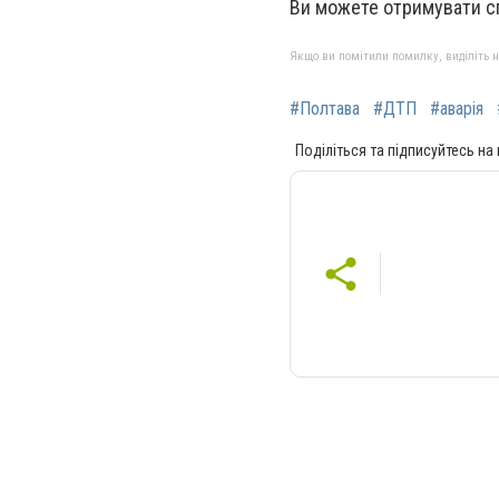
Ви можете отримувати с
Якщо ви помітили помилку, виділіть нео
#Полтава
#ДТП
#аварія
Поділіться та підписуйтесь на