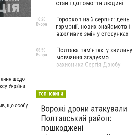
стан і допомогти людині
Гороскоп на 6 серпня: день
10:20
Вчора
гармонії, нових знайомств і
важливих змін у стосунках
Полтава пам’ятає: у хвилину
08:50
Вчора
мовчання згадуємо
захисника Сергія Дзюбу
итання щодо
ксу України
ТОП НОВИНИ
ив, що особу
Ворожі дрони атакували
Полтавський район:
пошкоджені