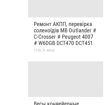
Ремонт АКПП, перевірка
соленоїдів MB Outlander #
C-Crosser # Peugeot 4007
# W6DGB DCT470 DCT451
11:05, 31 липня
Весы конвейерные