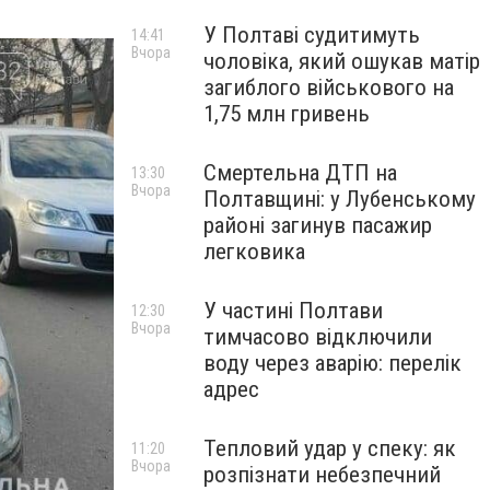
У Полтаві судитимуть
14:41
Вчора
чоловіка, який ошукав матір
загиблого військового на
1,75 млн гривень
Смертельна ДТП на
13:30
Вчора
Полтавщині: у Лубенському
районі загинув пасажир
легковика
У частині Полтави
12:30
Вчора
тимчасово відключили
воду через аварію: перелік
адрес
Тепловий удар у спеку: як
11:20
Вчора
розпізнати небезпечний