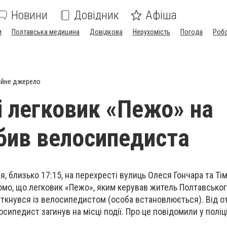
Новини
Довідник
Афіша
и
Полтавська медицина
Довідкова
Нерухомість
Погода
Роб
ійне джерело
і легковик «Пежо» на
бив велосипедиста
ня, близько 17:15, на перехресті вулиць Олеся Гончара та Ті
омо, що легковик «Пежо», яким керував житель Полтавськог
іткнувся із велосипедистом (особа встановлюється). Від 
ипедист загинув на місці події. Про це повідомили у поліц