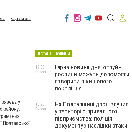
ота
Карта міста
ОСТАННІ НОВИНИ
Гарна новина дня: отруйні
17:30
Вчора
рослини можуть допомогти
створити ліки нового
покоління
мірязєва у
На Полтавщині дрон влучив
16:20
о району,
Вчора
у територію приватного
отриманих
підприємства: поліція
ії Полтавської
документує наслідки атаки