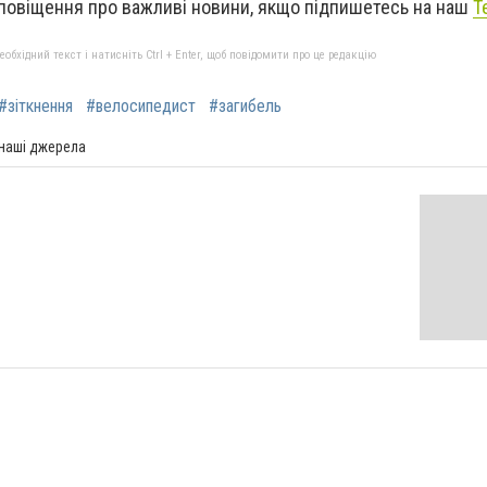
повіщення про важливі новини, якщо підпишетесь на наш
T
бхідний текст і натисніть Ctrl + Enter, щоб повідомити про це редакцію
#зіткнення
#велосипедист
#загибель
 наші джерела