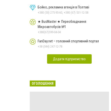
Бойко, рекламна агенція в Полтаві
+380 (50) 275-95-60, +380 (67) 531-12-58
★ BusMaster ★ Переобладнання
Мікроавтобусів №1
+380(67)599-04-04
FanDay.net – головний спортивний портал
+38 (044) 247-12-78
Додати підприємство
ОГОЛОШЕННЯ