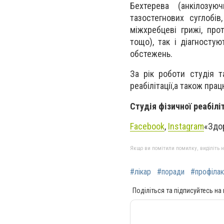
Бехтерева (анкілозуюч
тазостегнових суглобів,
міжхребцеві грижі, прот
тощо), так і діагносту
обстежень.
За рік роботи студія т
реабілітації,а також прац
Студія фізичної реабілі
Facebook
,
Instagram
«Здо
Якщо ви помітили помилку, виділіть нео
#лікар
#поради
#профілак
Поділіться та підписуйтесь на