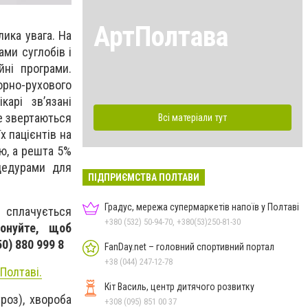
АртПолтава
лика увага. На
ами суглобів і
йні програми.
орно-рухового
карі зв’язані
ше звертаються
Всі матеріали тут
х пацієнтів на
ю, а решта 5%
цедурами для
ПІДПРИЄМСТВА ПОЛТАВИ
Градус, мережа супермаркетів напоїв у Полтаві
 сплачується
+380 (532) 50-94-70, +380(53)250-81-30
онуйте, щоб
0) 880 999 8
FanDay.net – головний спортивний портал
+38 (044) 247-12-78
 Полтаві.
Кіт Василь, центр дитячого розвитку
роз), хвороба
+308 (095) 851 00 37