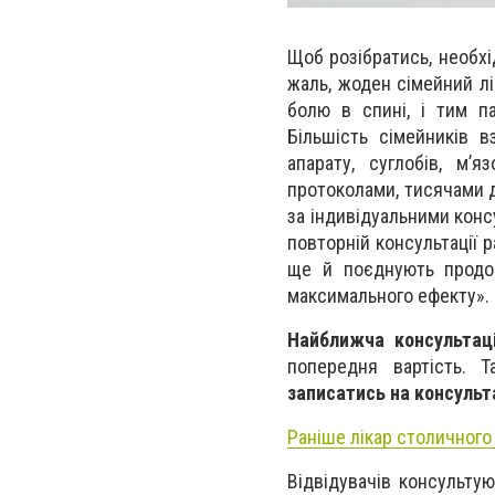
Щоб розібратись, необхі
жаль, жоден сімейний лі
болю в спині, і тим па
Більшість сімейників в
апарату, суглобів, м’я
протоколами, тисячами д
за індивідуальними конс
повторній консультації 
ще й поєднують продо
максимального ефекту».
Найближча
консульта
попередня вартість. Т
записатись на консульта
Раніше лікар столичного 
Відвідувачів консульту