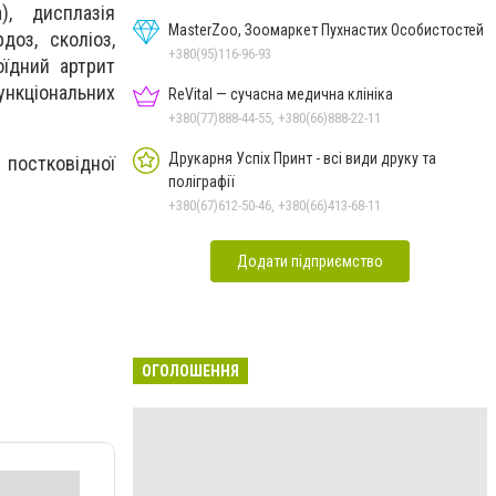
), дисплазія
MasterZoo, Зоомаркет Пухнастих Особистостей
доз, сколіоз,
+380(95)116-96-93
оїдний артрит
ункціональних
ReVital — сучасна медична клініка
+380(77)888-44-55, +380(66)888-22-11
Друкарня Успіх Принт - всі види друку та
 постковідної
поліграфії
+380(67)612-50-46, +380(66)413-68-11
Додати підприємство
ОГОЛОШЕННЯ