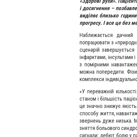
«Здорові рухи». Пацієнт
і досягнення – позбавл
виділяє близько години
прогресу. І все це без м
Наближається дачний с
попрацювати з «природни
сценарій завершується 
інфарктами, інсультами і
з помірними навантаженн
можна попередити. Фізич
комплекси індивідуально
«У переважній кількості
станом і більшість паці
це значно знижує якість
способу життя, навантаж
звернень дуже низька. 
зняття больового синдро
сигнали: дебют болю у па