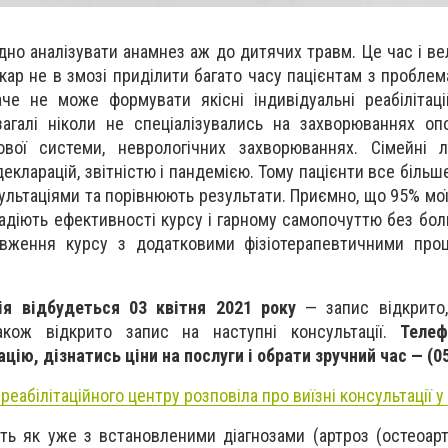
дно аналізувати анамнез аж до дитячих травм. Це час і ве
кар не в змозі приділити багато часу пацієнтам з проблем
че не може формувати якісні індивідуальні реабілітаці
загалі ніколи не спеціалізувались на захворюваннях оп
зової системи, неврологічних захворюваннях. Сімейні лі
екларацій, звітністю і пандемією. Тому пацієнти все біль
ультаціями та порівнюють результати. Приємно, що 95% мої
радіють ефективності курсу і гарному самопочуттю без бол
вження курсу з додатковими фізіотерапевтичними про
ція
відбудеться 03 квітня 2021 року
— запис відкрито,
акож відкрито запис на наступні
консультації.
Телеф
цію, дізнатись ціни на послуги і обрати зручний час — (05
реабілітаційного центру розповіла про виїзні консультації у
ють як уже з встановленими діагнозами (артроз (остеоарт