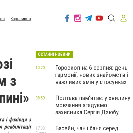
ота
Карта міста
ОСТАННІ НОВИНИ
озі
Гороскоп на 6 серпня: день
10:20
гармонії, нових знайомств і
м з
важливих змін у стосунках
пині»
Полтава пам’ятає: у хвилину
08:50
мовчання згадуємо
захисника Сергія Дзюбу
а і фахівця з
 реабілітації
Басейн, чан і баня серед
17:30