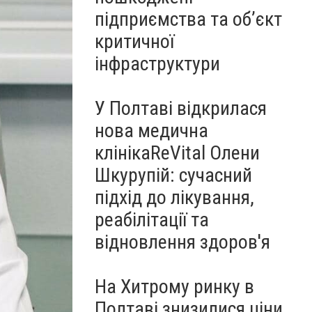
підприємства та об’єкт
критичної
інфраструктури
У Полтаві відкрилася
нова медична
клінікаReVital Олени
Шкурупій: сучасний
підхід до лікування,
реабілітації та
відновлення здоров'я
На Хитрому ринку в
Полтаві знизилися ціни