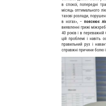
в спокої, попередні тр
місяць оптимального ліку
тазові розлади, порушенн
в ногах», –
пояснює лі
виявленні грижі міжхреб
40 років і в переважній
цій проблемі і навіть 
правильний рух і нава
справжні причини болю 