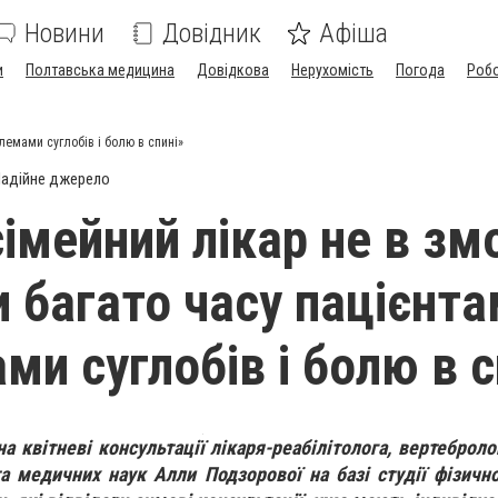
Новини
Довідник
Афіша
и
Полтавська медицина
Довідкова
Нерухомість
Погода
Роб
лемами суглобів і болю в спині»
адійне джерело
імейний лікар не в зм
и багато часу пацієнта
ми суглобів і болю в с
 квітневі консультації лікаря-реабілітолога, вертебролог
та медичних наук Алли Подзорової на базі студії фізичної