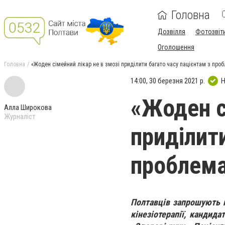
Головна
Дозвілля
Фотозвіт
Оголошення
Головна
«Жоден сімейний лікар не в змозі приділити багато часу пацієнтам з проб
14:00, 30 березня 2021 р.
Н
«Жоден с
Алла Широкова
Журналіст
приділит
проблема
Полтавців запрошують на
кінезіотерапії, кандида