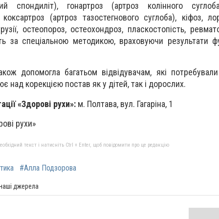
ий спондиліт), гонартроз (артроз колінного суглоба
 коксартроз (артроз тазостегнового суглоба), кіфоз, лор
рузії, остеопороз, остеохондроз, пласкостопість, ревмат
ють за спеціальною методикою, враховуючи результати ф
акож допомогла багатьом відвідувачам, які потребували
ює над корекцією постав як у дітей, так і дорослих.
тації «Здорові рухи»:
м. Полтава, вул. Гагаріна, 1
рові рухи»
бхідний текст і натисніть Ctrl + Enter, щоб повідомити про це редакцію
тика
#Алла Подзорова
 наші джерела