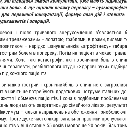
и, які відвідали зимові консультації, уже мають індивіду
ення болю. А ще оцінили велику перевагу – вузькопрофіл
 для первинної консультації, формує план дій і стежить
едикаментів і операцій.
езон і після тривалого знерухомлення з’являється б
ми тренажерами» – лопатою, граблями, відрами, пилами то
позитивом – нерідко шанувальників «агрофітнесу» забир
 гострим болем в попереку. Потім на пацієнтів чекає тривал
ями. Хоча такі катастрофи, які і хронічний біль в спині
ні терапевти, реабілітологи студії «Здорові рухи» підбир
 під кожного пацієнта.
 випадків гострий і хронічнийбіль в спині не є загрозли
єнтів навіть не потребують додаткових інструментальних д
 життя і обмежує пацієнтів. І хоча з подібними проблемам
ень люди мають звертатись до сімейного лікаря, результат
Максимум – кілька направлень на обстеження і знеболюючі
му. Проте дуже часто лікарі загальної практики пропускают
цієнтів у віці старше 55 років і молодше 20 років, біль три