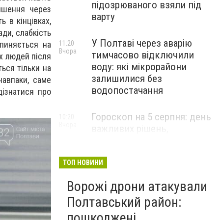
підозрюваного взяли під
іпшення через
варту
ь в кінцівках,
ади, слабкість
У Полтаві через аварію
11:20
пиняється на
Вчора
тимчасово відключили
их людей після
воду: які мікрорайони
ться тільки на
залишилися без
навпаки, саме
водопостачання
дізнатися про
Гороскоп на 5 серпня: день
10:20
Вчора
важливих рішень,
внутрішнього балансу та
впевнених кроків до мети
ТОП НОВИНИ
Ворожі дрони атакували
Полтавський район:
пошкоджені