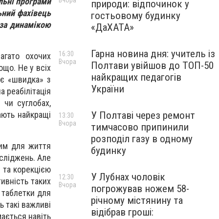
альні програми
Вчора
природи: відпочинок у
ьний фахівець
гостьовому будинку
 за динамікою
«ДаХАТА»
Гарна новина дня: учитель із
16:30
агато охочих
Вчора
Полтави увійшов до ТОП-50
що. Не у всіх
найкращих педагогів
ає «швидка» з
України
а реабілітація
 чи суглобах,
У Полтаві через ремонт
ають найкращі
13:30
Вчора
тимчасово припинили
розподіл газу в одному
вим для життя
будинку
осліджень. Але
и та корекцією
У Лубнах чоловік
12:30
ивність таких
Вчора
погрожував ножем 58-
 таблетки для
річному містянину та
ь такі важливі
відібрав гроші:
мається навіть