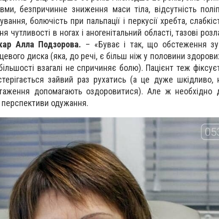
авми, безпричинне зниження маси тіла, відсутність пол
вання, болючість при пальпації і перкусії хребта, слабкіст
я чутливості в ногах і аногенітальний області, тазові розл
кар Алла Подзорова.
– «Буває і так, що обстеження зу
цевого диска (яка, до речі, є більш ніж у половини здоров
 більшості взагалі не спричиняє болю). Пацієнт теж фіксує
остерігається зайвий раз рухатись (а це дуже шкідливо, 
нтаження допомагають оздоровитися). Але ж необхідно 
і перспективи одужання.