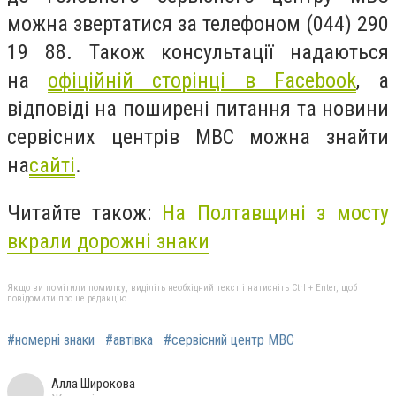
можна звертатися за телефоном (044) 290
19 88. Також консультації надаються
на
офіційній сторінці в Facebook
,
а
відповіді на поширені питання та новини
сервісних центрів МВС можна знайти
на
сайті
.
Читайте також:
На Полтавщині з мосту
вкрали дорожні знаки
Якщо ви помітили помилку, виділіть необхідний текст і натисніть Ctrl + Enter, щоб
повідомити про це редакцію
#номерні знаки
#автівка
#сервісний центр МВС
Алла Широкова