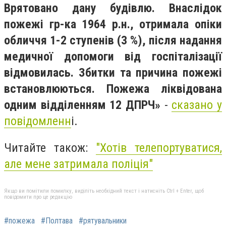
Врятовано дану будівлю. Внаслідок
пожежі гр-ка 1964 р.н., отримала опіки
обличчя 1-2 ступенів (3 %), після надання
медичної допомоги від госпіталізації
відмовилась. Збитки та причина пожежі
встановлюються. Пожежа ліквідована
одним відділенням 12 ДПРЧ»
-
сказано у
повідомленн
і.
Читайте також:
"Хотів телепортуватися,
але мене затримала поліція"
Якщо ви помітили помилку, виділіть необхідний текст і натисніть Ctrl + Enter, щоб
повідомити про це редакцію
#пожежа
#Полтава
#рятувальники