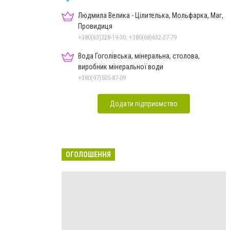
Людмила Велика - Цілителька, Мольфарка, Маг,
Провидиця
+380(63)328-19-30, +380(68)632-37-79
Вода Гоголівська, мінеральна, столова,
виробник мінеральної води
+380(97)505-87-09
Додати підприємство
ОГОЛОШЕННЯ