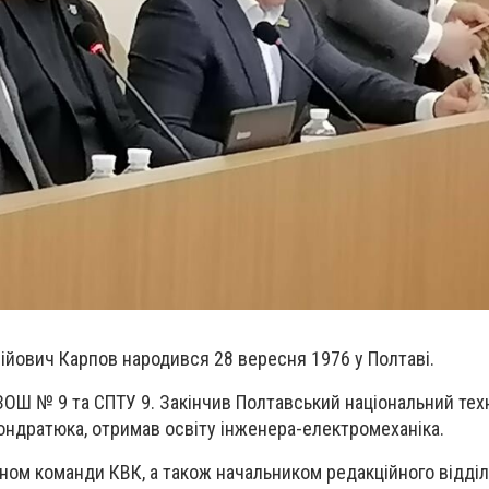
ійович Карпов народився 28 вересня 1976 у Полтаві.
ЗОШ № 9 та СПТУ 9. Закінчив Полтавський національний тех
Кондратюка, отримав освіту інженера-електромеханіка.
таном команди КВК, а також начальником редакційного відді