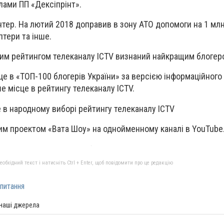
лами ПП «Дексіпрінт».
нтер. На лютий 2018 доправив в зону АТО допомоги на 1 млн
птери та інше.
йним рейтингом телеканалу ICTV визнаний найкращим блогер
сце в «ТОП-100 блогерів України» за версією інформаційного
е місце в рейтингу телеканалу ICTV.
е в народному виборі рейтингу телеканалу ICTV
им проектом «Вата Шоу» на однойменному каналі в YouTube
бхідний текст і натисніть Ctrl + Enter, щоб повідомити про це редакцію
питання
 наші джерела