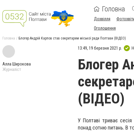
Головна
Дозвілля
Фотозвіт
Оголошення
Головна
Блогер Андрій Карпов став секретарем міської ради Полтави (ВІДЕО)
13:49, 19 березня 2021 р.
Н
Блогер А
Алла Широкова
Журналіст
секретар
(ВІДЕО)
У Полтаві триває сесія
понад сотню питань. В т