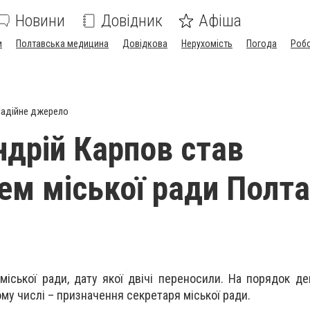
Новини
Довідник
Афіша
и
Полтавська медицина
Довідкова
Нерухомість
Погода
Роб
адійне джерело
ндрій Карпов став
ем міської ради Полт
 міської ради, дату якої двічі переносили. На порядок д
ому числі – призначення секретаря міської ради.