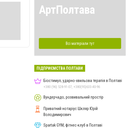
АртПолтава
Всі матеріали тут
ПІДПРИЄМСТВА ПОЛТАВИ
Біостимул, ударно-хвильова терапія в Полтаві
+380 (96) 528-91-07, +380(95)633-40-96
Вундерчадо, розвивальний простір
Приватний нотаріус Шкляр Юрій
Володимирович
Spartak GYM, фітнес-клуб в Полтаві