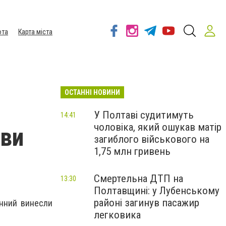
ота
Карта міста
ОСТАННІ НОВИНИ
У Полтаві судитимуть
14:41
чоловіка, який ошукав матір
ави
загиблого військового на
1,75 млн гривень
Смертельна ДТП на
13:30
Полтавщині: у Лубенському
районі загинув пасажир
енний винесли
легковика