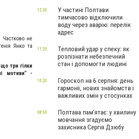
У частині Полтави
12:30
тимчасово відключили
воду через аварію: перелік
адрес
. Частково не
генія Янко та
Тепловий удар у спеку: як
11:20
розпізнати небезпечний
стан і допомогти людині
 що три гілки
ні мотиви" -
Гороскоп на 6 серпня: день
10:20
гармонії, нових знайомств і
важливих змін у стосунках
Полтава пам’ятає: у хвилину
08:50
мовчання згадуємо
захисника Сергія Дзюбу