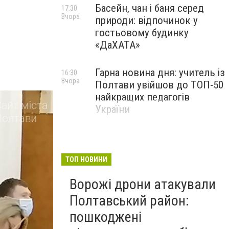
Басейн, чан і баня серед
17:30
Вчора
природи: відпочинок у
гостьовому будинку
«ДаХАТА»
Гарна новина дня: учитель із
16:30
Вчора
Полтави увійшов до ТОП-50
найкращих педагогів
України
ТОП НОВИНИ
Ворожі дрони атакували
Полтавський район:
пошкоджені