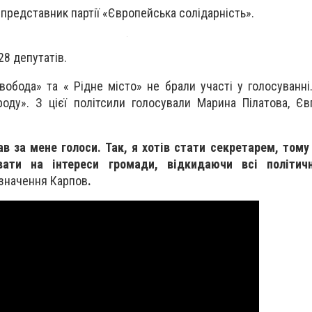
 представник партії «Європейська солідарність».
28 депутатів.
вобода» та « Рідне місто» не брали участі у голосуванні
роду». З цієї політсили голосували Марина Пілатова, Єв
ав за мене голоси. Так, я хотів стати секретарем, тому
ати на інтереси громади, відкидаючи всі політич
значення Карпов
.