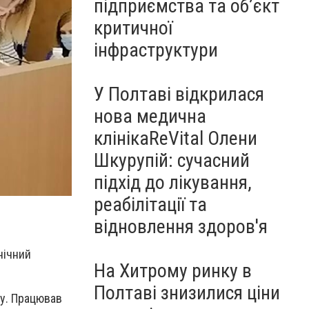
підприємства та об’єкт
критичної
інфраструктури
У Полтаві відкрилася
нова медична
клінікаReVital Олени
Шкурупій: сучасний
підхід до лікування,
реабілітації та
відновлення здоров'я
нічний
На Хитрому ринку в
Полтаві знизилися ціни
лу. Працював