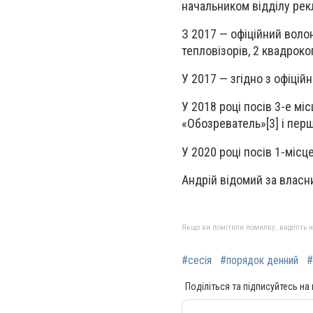
начальником відділу рек
З 2017 — офіційний воло
тепловізорів, 2 квадроко
У 2017 — згідно з офіці
У 2018 році посів 3-е мі
«Обозреватель»[3] і перш
У 2020 році посів 1-місц
Андрій відомий за власн
Якщо ви помітили помилку, виділіть нео
#сесія
#порядок денний
#
Поділіться та підписуйтесь на