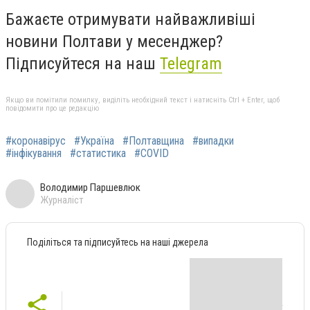
Бажаєте отримувати найважливіші
новини Полтави у месенджер?
Підписуйтеся на наш
Telegram
Якщо ви помітили помилку, виділіть необхідний текст і натисніть Ctrl + Enter, щоб
повідомити про це редакцію
#коронавірус
#Україна
#Полтавщина
#випадки
#інфікування
#статистика
#COVID
Володимир Паршевлюк
Журналіст
Поділіться та підписуйтесь на наші джерела