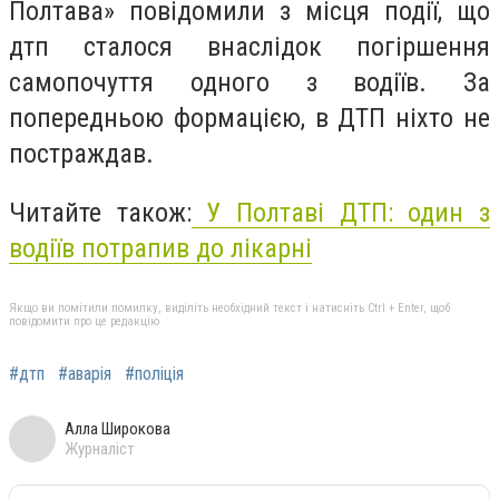
Полтава» повідомили з місця події, що
дтп сталося внаслідок погіршення
самопочуття одного з водіїв. За
попередньою формацією, в ДТП ніхто не
постраждав.
Читайте також:
У Полтаві ДТП: один з
водіїв потрапив до лікарні
Якщо ви помітили помилку, виділіть необхідний текст і натисніть Ctrl + Enter, щоб
повідомити про це редакцію
#дтп
#аварія
#поліція
Алла Широкова
Журналіст