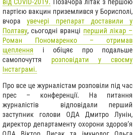
від COVID-2019.
Позачора літак з першою
партією вакцин приземлився у Борисполі,
вчора
увечері препарат доставили у
Полтаву
, сьогодні вранці
перший лікар –
Роман Пономаренко – отримав
щеплення
і обіцяє про подальше
самопочуття
розповідати у своєму
Інстаграмі.
Про все це журналістам розповіли під час
прес – конференції. На питання
журналістів відповідали перший
заступник голови ОДА Дмитро Лунін,
директор департаменту охорони здоров’я
ОДА Віктор Лисак та імунолог Ольга