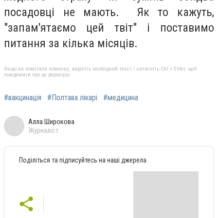
посадовці не мають. Як то кажуть,
"запам'ятаємо цей твіт" і поставимо
питання за кілька місяців.
Якщо ви помітили помилку, виділіть необхідний текст і натисніть Ctrl + Enter, щоб
повідомити про це редакцію
#вакцинація
#Полтава лікарі
#медицина
Алла Широкова
Журналіст
Поділіться та підписуйтесь на наші джерела