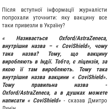
Після вступної інформації журналісти
попрохали уточнити: яку вакцину все
таки привезли в Україну?
« Називається
Oxford/AstraZeneca,
внутрішня назва – « CoviShield», чому
така назва? Тому, що вакцину
виробляють в Індії. Тобто, є ліцензія, за
якою її там виробляють. Тому така
внутрішня назва вакцини « CoviShield».
Тому правильна назва -
Oxford/AstraZeneca, а в душках можете
написати « CoviShield»
- сказав Дмитро
Лунін.