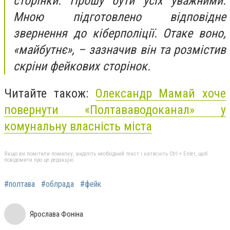
сторінки. Прошу бути усіх уважними.
Мною підготовлено відповідне
звернення до кіберполіції. Отаке воно,
«майбутнє», – зазначив він та розмістив
скріни фейкових сторінок.
Читайте також:
Олександр Мамай хоче
повернути «Полтававодоканал» у
комунальну власність міста
Якщо ви помітили помилку, виділіть необхідний текст і натисніть Ctrl + Enter, щоб
повідомити про це редакцію
#полтава
#облрада
#фейк
Ярослава Фоніна