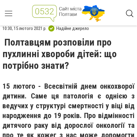
10:30, 15 лютого 2021 р.
Надійне джерело
Полтавцям розповіли про
пухлинні хвороби дітей: що
потрібно знати?
15 лютого
-
Всесвітні
й
днем онкохворої
дитини. Саме ця патологія є однією з
ведучих у структурі смертності у віці від
народження до 19 років.
П
ро відмінності
дитячого раку від дорослої онкології та
про те як
кожег з нас може допомогти