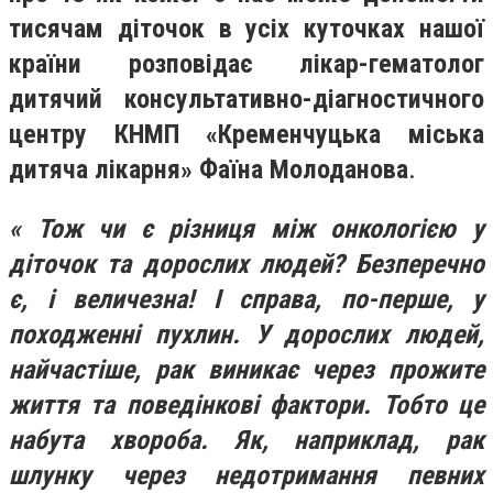
тисячам діточок в усіх куточках нашої
країни
розповідає
лікар-гематолог
дитячий консультативно-діагностичного
центру КНМП «Кременчуцька міська
дитяча лікарня»
Фаїна Молоданова
.
«
Тож чи є різниця між онкологією у
діточок та дорослих людей? Безперечно
є, і величезна! І справа, по-перше, у
походженні пухлин. У дорослих людей
,
н
айчастіше
,
рак виникає через прожите
життя та поведінкові фактори. Тобто це
набута хвороба. Як, наприклад, рак
шлунку через недотримання певних