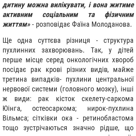
дитину можна вилікувати, і вона житиме
активним соціальним та фізичним
життям
»
- розповідає Фаїна Молоданова.
Ще одна суттєва різниця - структура
пухлинних захворювань. Так, у дітей
перше місце серед онкологічних хвороб
посідає рак крові різних видів, майже
третина випадків- пухлини центральної
нервової системи (головного мозку), інші
ж види: рак кісток скелету-саркома
Юінга, остеосаркома; нирок-пухлина
Вільмса; сітківки ока - ретинобластома
тощо зустрічаються значно рідше, що