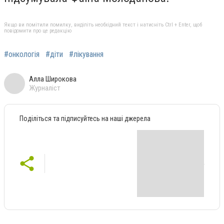
Якщо ви помітили помилку, виділіть необхідний текст і натисніть Ctrl + Enter, щоб
повідомити про це редакцію
#онкологія
#діти
#лікування
Алла Широкова
Журналіст
Поділіться та підписуйтесь на наші джерела