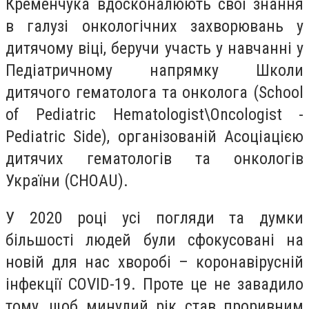
Кременчука вдосконалюють свої знання
в галузі онкологічних захворювань у
дитячому віці, беручи участь у навчанні у
Педіатричному напрямку Школи
дитячого гематолога та онколога (School
of Pediatric Hematologist\Oncologist -
Pediatric Side), організованій Асоціацією
дитячих гематологів та онкологів
України (CHOAU).
У 2020 році усі погляди та думки
більшості людей були сфокусовані на
новій для нас хворобі – коронавірусній
інфекції COVID-19. Проте це не завадило
тому, щоб минулий рік став проривним