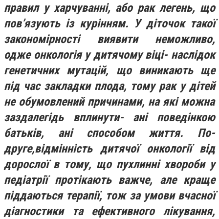
правил у харчуванні, або рак легень, що
пов’язують із курінням. У діточок такої
закономірності виявити неможливо,
о
дже онкологія у дитячому віці- наслідок
генетичних мутацій, що виникають ще
під час закладки плода,
тому
рак у діт
ей
не обумовлений причинами, на які можна
заздалегідь вплинути- ані поведінкою
батьків, ані
способом
життя. По-
друге,
відмінність дитячої онкології від
дорослої в тому, що пухлинні хвороби у
педіатрії протікають важче, але краще
піддаються терапії, тож за умови вчасної
діагностики та
ефективного
лікування,