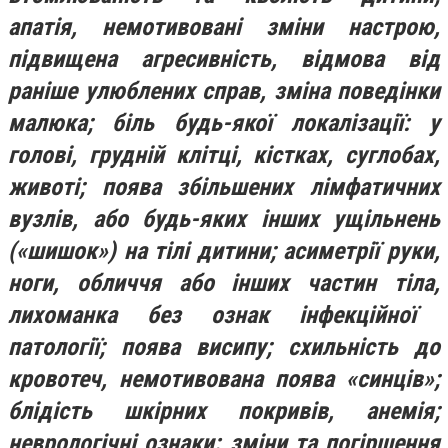
апатія, немотивовані зміни настрою,
підвищена агресивність, відмова від
раніше улюблених справ, зміна поведінки
малюка; біль будь-якої локалізації: у
голові, грудній клітці, кістках, суглобах,
животі; поява збільшених лімфатичних
вузлів, або будь-яких інших ущільнень
(«шишок») на тілі дитини; асиметрії руки,
ноги, обличчя або інших частин тіла
,
лихоманка без ознак інфекційної
патології; поява висипу; схильність до
кровотеч, немотивована поява «синців»;
блідість шкірних покривів, анемія;
неврологічні ознаки: зміни та погіршення