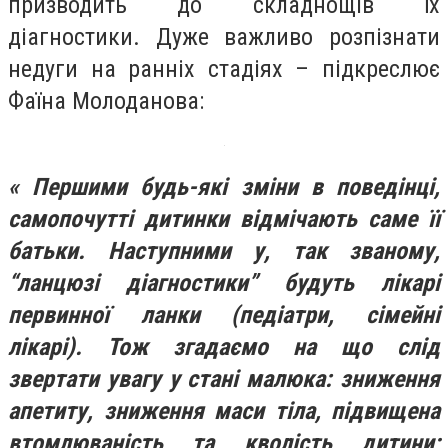
призводить до складнощів їх
діагностики. Дуже важливо розпізнати
недуги на ранніх стадіях – підкреслює
Фаїна Молоданова:
«
Першими будь-які зміни в поведінці,
самопочутті дитинки відмічають саме її
батьки. Наступними у, так званому,
“ланцюзі діагностики” будуть лікарі
первинної ланки (педіатри, сімейні
лікарі). Тож згадаємо на що слід
звертати увагу у стані малюка: зниження
апетиту, зниження маси тіла, підвищена
втомлюваність та кволість дитини;