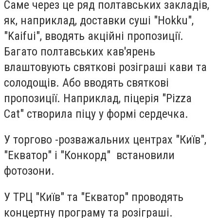
Саме через це ряд полтавських закладів,
як, наприклад, доставки суші "Hokku",
"Kaifui", вводять акційні пропозиції.
Багато полтавських кав'ярень
влаштовують святкові розіграші кави та
солодощів. Або вводять святкові
пропозиції. Наприклад, піцерія "Pizza
Cat" створила піцу у формі сердечка.
У торгово -розважальних центрах "Київ",
"Екватор" і "Конкорд" встановили
фотозони.
У ТРЦ "Київ" та "Екватор" проводять
концертну програму та розіграші.