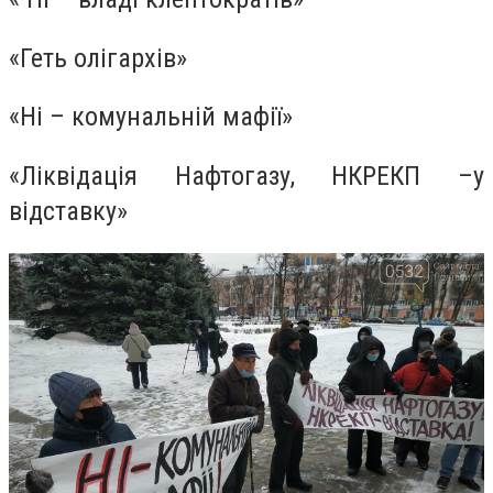
«Геть олігархів»
«Ні – комунальній мафії»
«Ліквідація Нафтогазу, НКРЕКП –у
відставку»