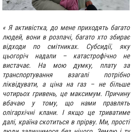
« Я активістка, до мене приходять багато
людей, вони в розпачі, багато хто збирає
відходи по смітниках. Субсидії, яку
цьогоріч надали – катастрофічно не
вистачає. На мою думку, плату за
транспортування взагалі потрібно
ліквідувати, а ціна на газ – не більше
чотирьох гривень, це максимум. Причину
вбачаю у тому, що нами правлять
олігархічні клани. І якщо це триватиме
далі, країна скотиться в прірву. Ми, прості
люди залишимося без нічого. Землю і ту