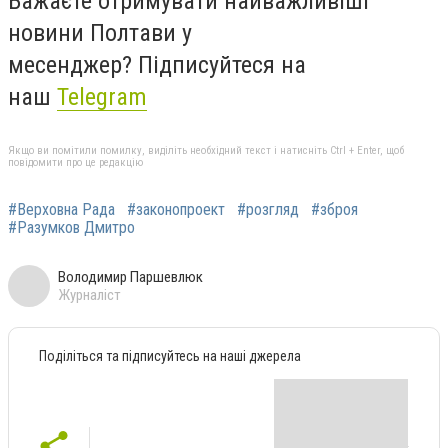
Бажаєте отримувати найважливіші
новини Полтави у
месенджер?
Підписуйтеся на
наш
Telegram
Якщо ви помітили помилку, виділіть необхідний текст і натисніть Ctrl + Enter, щоб
повідомити про це редакцію
#Верховна Рада
#законопроект
#розгляд
#зброя
#Разумков Дмитро
Володимир Паршевлюк
Журналіст
Поділіться та підписуйтесь на наші джерела