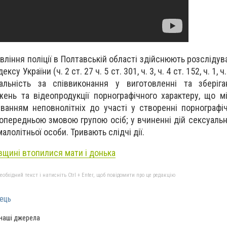
вління поліції в Полтавській області здійснюють розсліду
у України (ч. 2 ст. 27 ч. 5 ст. 301, ч. 3, ч. 4 ст. 152, ч. 1, ч
альність за співвиконання у виготовленні та зберіг
нь та відеопродукції порнографічного характеру, що м
ванням неповнолітніх до участі у створенні порнографічн
опередньою змовою групою осіб; у вчиненні дій сексуальн
алолітньої особи. Тривають слідчі дії.
вщині втопилися мати і донька
бхідний текст і натисніть Ctrl + Enter, щоб повідомити про це редакцію
ець
 наші джерела