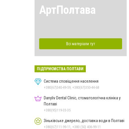
АртПолтава
Всі матеріали тут
ПІДПРИЄМСТВА ПОЛТАВИ
Система сповіщення населення
+380(67)340-49-59, +380(67)350-44-68
Danyliv Dental Clinic, стоматологічна клініка у
Полтаві
+380(95)119-33-35
Зіньківське джерело, доставка води в Полтаві
+380(67)111-99-11, +380 (50) 406-99-11