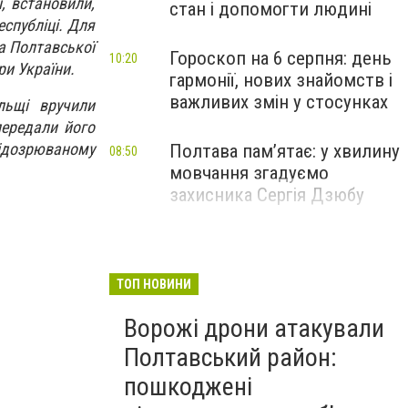
, встановили,
стан і допомогти людині
еспубліці. Для
ва Полтавської
Гороскоп на 6 серпня: день
10:20
ри України.
гармонії, нових знайомств і
важливих змін у стосунках
льщі вручили
передали його
підозрюваному
Полтава пам’ятає: у хвилину
08:50
мовчання згадуємо
захисника Сергія Дзюбу
ТОП НОВИНИ
Ворожі дрони атакували
Полтавський район:
пошкоджені