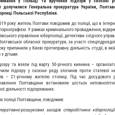
римання у Польщі та вручення підозри у скоєнні р
у долучилися Генеральна прокуратура України, Полтав
оронці Польської Республіки.
019 року житель Полтави повідомив до поліції, що в Інтер
порнографією. У рамках кримінального провадження, відкри
ївського управління кіберполіції, детективи слідчого управл
Полтавської обласної прокуратури, за участі спецпідрозді
оку припинили у Києві протиправну діяльність студії, в як
 з дітьми.
дозру та взяли під варту 50-річного киянина – організат
учили підозру у скоєнні ряду злочинів проти статевої н
ців – 21-річному жителю столиці. Під час досудового 
равління Полтавщини встановили шістьох неповнолітніх
ої діяльності підозрюваних.
ик поліції Полтавщини, повідомив:
еративно-розшукових заходів співробітники кіберполіц