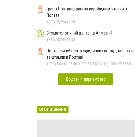
Граніт Полтава,гранітні вироби,пам`ятники в
Полтаві
+380(98)694-42-54
Стоматологічний центр на Алмазній
+380(99)044-68-35
Полтавський центр юридичних послуг, печатки
та штампи в Полтаві
+380 (532) 61-26-56, +380(67)532-21-11, +380(95)566-81-74, +380(66)146-37-19
Додати підприємство
ОГОЛОШЕННЯ