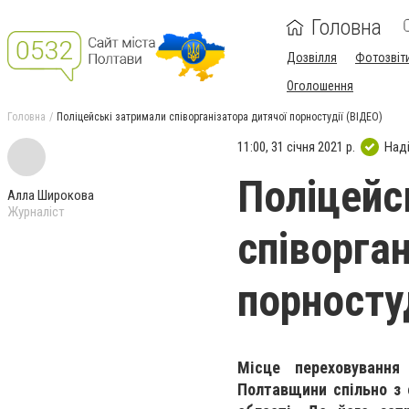
Головна
Дозвілля
Фотозвіт
Оголошення
Головна
Поліцейські затримали співорганізатора дитячої порностудії (ВІДЕО)
11:00, 31 січня 2021 р.
Над
Поліцейс
Алла Широкова
Журналіст
співорга
порносту
Місце переховування 
Полтавщини спільно з 