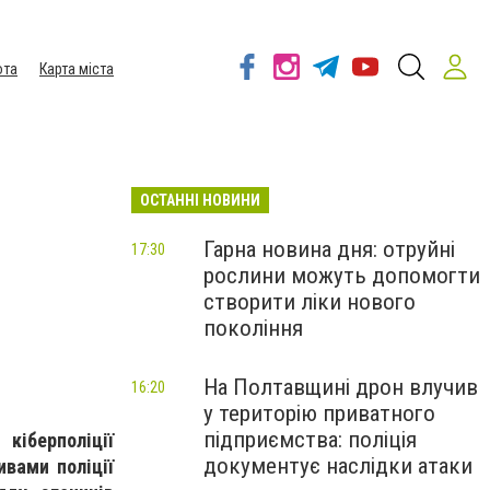
ота
Карта міста
ОСТАННІ НОВИНИ
Гарна новина дня: отруйні
17:30
рослини можуть допомогти
створити ліки нового
покоління
На Полтавщині дрон влучив
16:20
у територію приватного
підприємства: поліція
кіберполіції
документує наслідки атаки
вами поліції