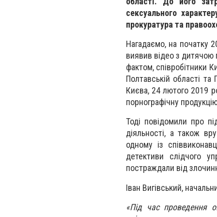
області. До його зат
сексуального характер
прокуратура та правоох
Нагадаємо, на початку 2
виявив відео з дитячою 
фактом, співробітники Ки
Полтавській області та 
Києва, 24 лютого 2019 р
порнографічну продукцію
Тоді повідомили про пі
діяльності, а також вр
одному із співвиконав
детективи слідчого уп
постраждали від злочинн
Іван Вигівський, начальн
«Під час проведення оп