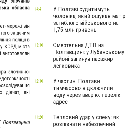
яду злочинів
ська обласна
У Полтаві судитимуть
14:41
чоловіка, який ошукав матір
загиблого військового на
нет-мережі він
1,75 млн гривень
того за даним
іння поліції в
Смертельна ДТП на
13:30
лу КОРД міста
Полтавщині: у Лубенському
ій виготовляли
районі загинув пасажир
легковика
ора злочинної
едоторканості
У частині Полтави
12:30
розслідування
тимчасово відключили
 дівчат, які
воду через аварію: перелік
адрес
Тепловий удар у спеку: як
11:20
ії Полтавщини
розпізнати небезпечний