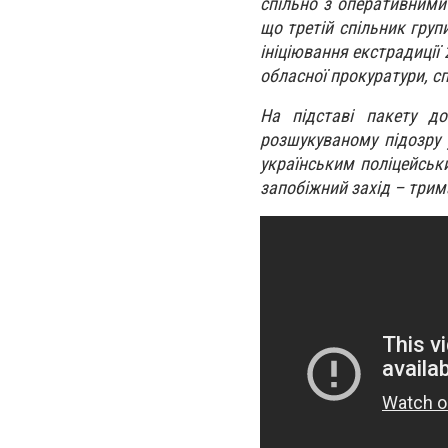
спільно з оперативними 
що третій спільник груп
ініціювання екстрадиції 
обласної прокуратури, с
На підставі пакету до
розшукуваному підозру 
українським поліцейськ
запобіжний захід – трим