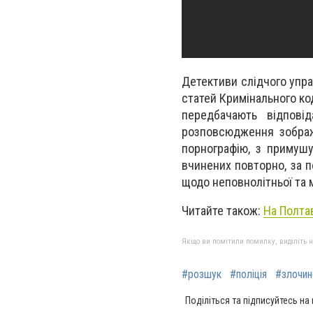
Детективи слідчого упра
статей Кримінального кодекс
передбачають відповід
розповсюдження зображе
порнографію, з примушу
вчинених повторно, за п
щодо неповнолітньої та м
Читайте також:
На Полта
Якщо ви помітили помилку, виділіть нео
#розшук
#поліція
#злочин
Поділіться та підписуйтесь на