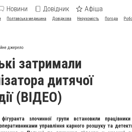
Новини
Довідник
Афіша
и
Полтавська медицина
Довідкова
Нерухомість
Погода
Роб
ійне джерело
ькі затримали
нізатора дитячої
дії (ВІДЕО)
фігуранта злочинної групи встановили працівники 
оперативниками управління карного розшуку та детекти