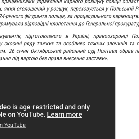
працівниками управління карного розшуку поліції області
и, який оголошений у розшук, переховується у Польській Р
24-річного фігуранта поліція, за процесуального керівницт
прямувала відповідні клопотання до Генеральної прокурату
кументів, підготовленого в Україні, правоохоронці По
у скоєнні ряду тяжких та особливо тяжких злочинів та 
им. 26 січня Октябрський районний суд Полтави обрав 
ання під вартою без права внесення застави».