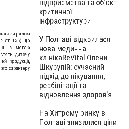
підприємства та об’єкт
критичної
інфраструктури
вання за рядом
У Полтаві відкрилася
. 2 ст. 156), що
нова медична
анні з метою
істять дитячу
клінікаReVital Олени
ої продукції,
Шкурупій: сучасний
ого характеру
підхід до лікування,
реабілітації та
відновлення здоров'я
На Хитрому ринку в
Полтаві знизилися ціни