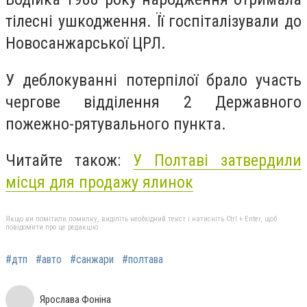
тілесні ушкодження. Її госпіталізували до
Новосанжарської ЦРЛ.
У деблокуванні потерпілої брало участь
чергове відділення 2 Державного
пожежно-рятувального пункта.
Читайте також:
У Полтаві затвердили
місця для продажу ялинок
Якщо ви помітили помилку, виділіть необхідний текст і натисніть Ctrl + Enter, щоб
повідомити про це редакцію
#дтп
#авто
#санжари
#полтава
Ярослава Фоніна