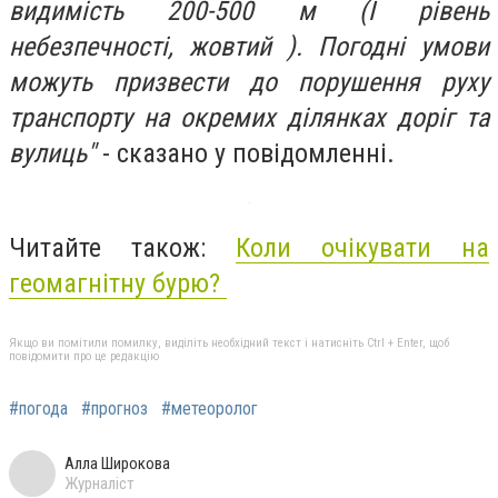
видимість 200-500 м (I рівень
небезпечності, жовтий ). Погодні умови
можуть призвести до порушення руху
транспорту на окремих ділянках доріг та
вулиць"
- сказано у повідомленні.
Читайте також:
Коли очікувати на
геомагнітну бурю?
Якщо ви помітили помилку, виділіть необхідний текст і натисніть Ctrl + Enter, щоб
повідомити про це редакцію
#погода
#прогноз
#метеоролог
Алла Широкова
Журналіст