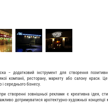
іска – додатковий інструмент для створення позитивно
якої компанії, ресторану, маркету або салону краси. Ц
 і середнього бізнесу.
ри створенні зовнішньої реклами є креативна ідея, сти
жливо дотримуватися архітектурно-художньої концепції м