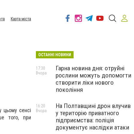
ота
Карта міста
ОСТАННІ НОВИНИ
Гарна новина дня: отруйні
17:30
Вчора
рослини можуть допомогти
створити ліки нового
покоління
На Полтавщині дрон влучив
16:20
у цьому сенсі
Вчора
у територію приватного
ше того, при
підприємства: поліція
документує наслідки атаки