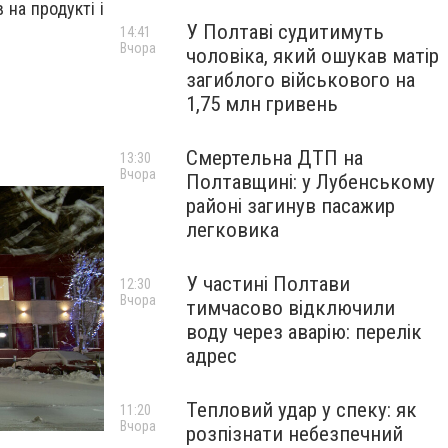
 на продукті і
У Полтаві судитимуть
14:41
Вчора
чоловіка, який ошукав матір
загиблого військового на
1,75 млн гривень
Смертельна ДТП на
13:30
Вчора
Полтавщині: у Лубенському
районі загинув пасажир
легковика
У частині Полтави
12:30
Вчора
тимчасово відключили
воду через аварію: перелік
адрес
Тепловий удар у спеку: як
11:20
Вчора
розпізнати небезпечний