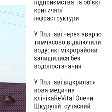
підприємства та об’єкт
критичної
інфраструктури
У Полтаві через аварію
тимчасово відключили
воду: які мікрорайони
залишилися без
водопостачання
У Полтаві відкрилася
нова медична
клінікаReVital Олени
Шкурупій: сучасний