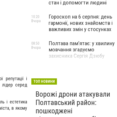
стан і допомогти людині
Гороскоп на 6 серпня: день
10:20
Вчора
гармонії, нових знайомств і
важливих змін у стосунках
Полтава пам’ятає: у хвилину
08:50
Вчора
мовчання згадуємо
захисника Сергія Дзюбу
ї репутації і
ТОП НОВИНИ
е лідер серед
Ворожі дрони атакували
Полтавський район:
ль і естетика
іста, в якому
пошкоджені