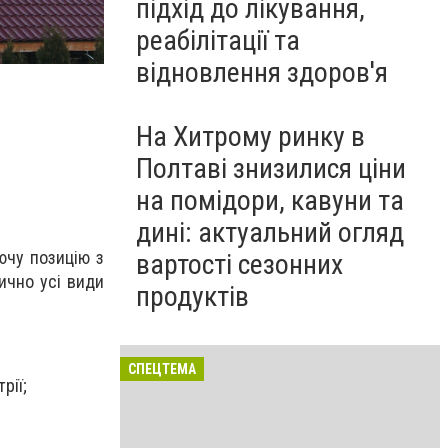
підхід до лікування,
реабілітації та
відновлення здоров'я
На Хитрому ринку в
Полтаві знизилися ціни
на помідори, кавуни та
дині: актуальний огляд
ючу позицію з
вартості сезонних
ично усі види
продуктів
СПЕЦТЕМА
рії;