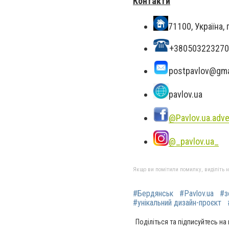
Контакти
71100, Україна,
+380503223270
postpavlov@gma
pavlov.ua
@Pavlov.ua.adve
@_pavlov.ua_
Якщо ви помітили помилку, виділіть нео
#Бердянськ
#Pavlov.ua
#з
#унікальний дизайн-проєкт
Поділіться та підписуйтесь на