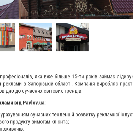
професіоналів, яка вже більше 15-ти років займає лідиру
 реклами в Запорізькій області. Компанія виробляє практ
овідно до сучасних світових трендів.
клами від Pavlov.ua
:
 урахуванням сучасних тенденцій розвитку рекламної індуст
вого продукту вимогам клієнта;
споживачів.