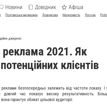
Новини
Довідник
Афіша
и
Полтавська медицина
Довідкова
Нерухомість
Погода
Роб
дійне джерело
 реклама 2021. Як
потенційних клієнтів
ь реклами безпосередньо залежить від частоти показу. І 
 довгий час показує високу результативність. Біль
вона гарантує обхват цільової аудиторії.