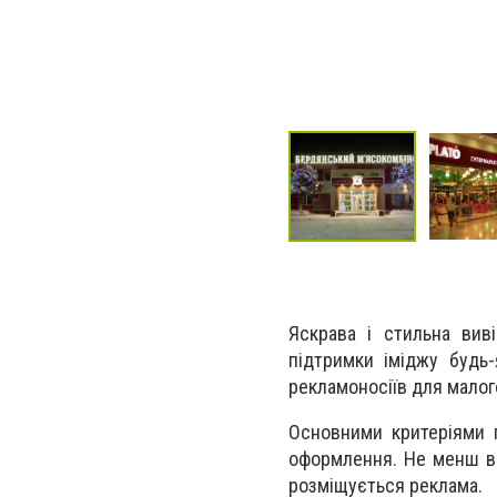
Яскрава і стильна вив
підтримки іміджу будь-
рекламоносіїв для малого
Основними критеріями п
оформлення. Не менш ва
розміщується реклама.