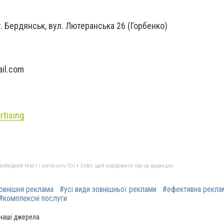
 г. Бердянськ, вул. Лютеранська 26 (Горбенко)
il.com
rtising
бхідний текст і натисніть Ctrl + Enter, щоб повідомити про це редакцію
овнішня реклама
#усі види зовнішньої реклами
#ефективна рекла
#комплексні послуги
 наші джерела