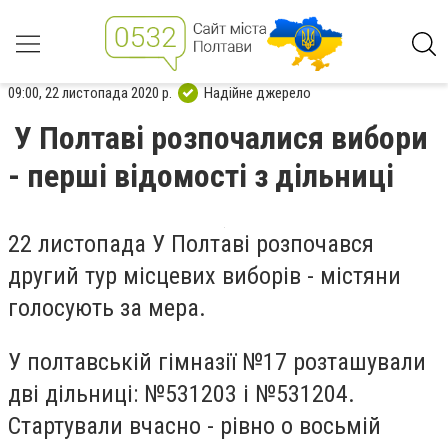
09:00, 22 листопада 2020 р.
Надійне джерело
У Полтаві розпочалися вибори
- перші відомості з дільниці
22 листопада У Полтаві розпочався
другий тур місцевих виборів - містяни
голосують за мера.
У полтавській гімназії №17 розташували
дві дільниці: №531203 і №531204.
Стартували вчасно - рівно о восьмій