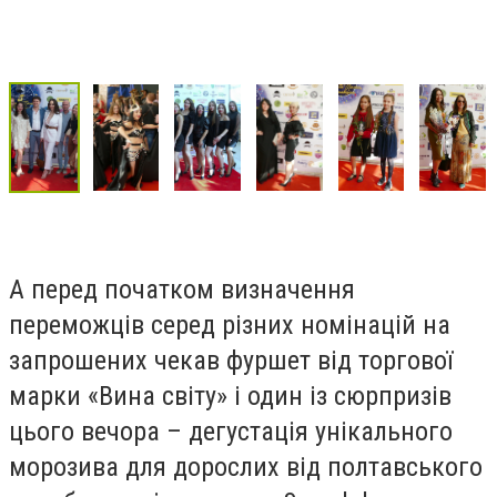
А перед початком визначення
переможців серед різних номінацій на
запрошених чекав фуршет від торгової
марки «Вина світу» і один із сюрпризів
цього вечора – дегустація унікального
морозива для дорослих від полтавського