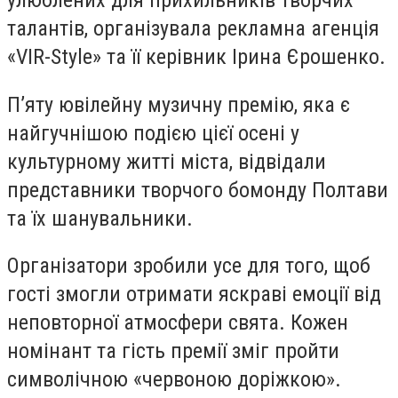
улюблених для прихильників творчих
талантів, організувала рекламна агенція
«VIR-Style» та її керівник Ірина Єрошенко.
П’яту ювілейну музичну премію, яка є
найгучнішою подією цієї осені у
культурному житті міста, відвідали
представники творчого бомонду Полтави
та їх шанувальники.
Організатори зробили усе для того, щоб
гості змогли отримати яскраві емоції від
неповторної атмосфери свята. Кожен
номінант та гість премії зміг пройти
символічною «червоною доріжкою».