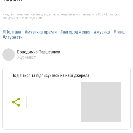
Якщо ви помітили помилку, виділіть необхідний текст і натисніть Ctrl + Enter, щоб
повідомити про це редакцію
#Полтава
#музична премія
#нагородження
#музика
#танці
#лауреати
Володимир Паршевлюк
Журналіст
Поділіться та підписуйтесь на наші джерела