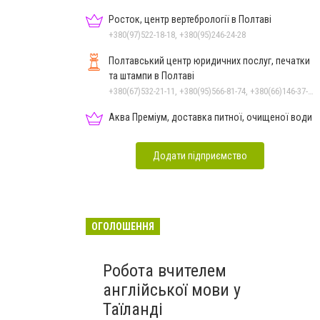
Росток, центр вертебрології в Полтаві
+380(97)522-18-18, +380(95)246-24-28
Полтавський центр юридичних послуг, печатки
та штампи в Полтаві
+380(67)532-21-11, +380(95)566-81-74, +380(66)146-37-19, +380 (532) 61-26-56
Аква Преміум, доставка питної, очищеної води
Додати підприємство
ОГОЛОШЕННЯ
Робота вчителем
англійської мови у
Таїланді