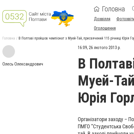
Головна
Дозвілля
Фотозвіт
Оголошення
Головна
В Полтаві пройшов чемпіонат з Муей-Тай, присвячений 115 річниці Юрія Го
16:09, 26 лютого 2013 р.
В Полтав
Олесь Олександрович
Муей-Тай
Юрія Гор
Організатори заходу – По
ПМГО "Студентська Свобо
тай. В заході прийняли у