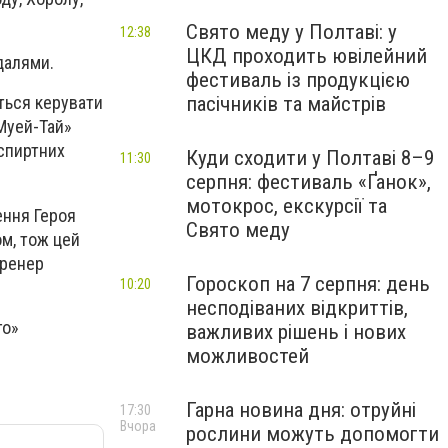
Свято меду у Полтаві: у
12:38
ЦКД проходить ювілейний
далями.
фестиваль із продукцією
пасічників та майстрів
аться керувати
«Муей-Тай»
 спиртних
Куди сходити у Полтаві 8–9
11:30
серпня: фестиваль «Ґанок»,
мотокрос, екскурсії та
ення Героя
Свято меду
ом, тож цей
тренер
Гороскоп на 7 серпня: день
10:20
несподіваних відкриттів,
го»
важливих рішень і нових
можливостей
Гарна новина дня: отруйні
17:30
Вчора
рослини можуть допомогти