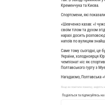
Кременчука та Києва.
Спортсмени, які показал
«Шевченко казав: «І чужо
своїм тілом та духом зг
наразі досить розповсюд
напоїв по вулицям знайш
Саме тому сьогодні, це б
України, холодноярця Юрі
чемпіонат ніс як спортив
Полтавського гурту з Му
Нагадаємо, Полтавська «
Якщо ви помітили помилку, виділіть нео
Поділіться та підписуйтесь на