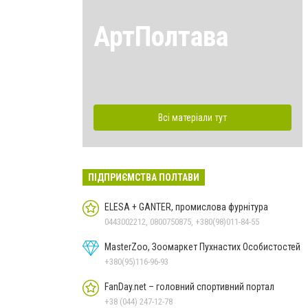
АртПолтава
Всі матеріали тут
ПІДПРИЄМСТВА ПОЛТАВИ
ELESA + GANTER, промислова фурнітура
0443002212, 0800750875, +380(98)011-84-55
MasterZoo, Зоомаркет Пухнастих Особистостей
+380(95)116-96-93
FanDay.net – головний спортивний портал
+38 (044) 247-12-78