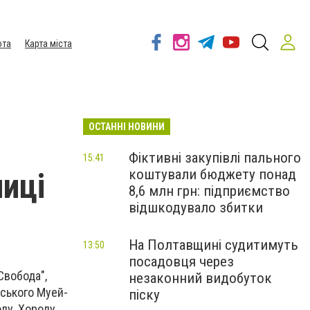
ота
Карта міста
ОСТАННІ НОВИНИ
Фіктивні закупівлі пального
15:41
коштували бюджету понад
ниці
8,6 млн грн: підприємство
відшкодувало збитки
На Полтавщині судитимуть
13:50
посадовця через
Свобода",
незаконний видобуток
рського Муей-
піску
ду, Хоролу,