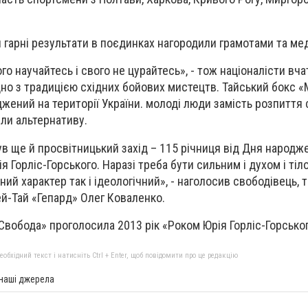
и гарні результати в поєдинках нагородили грамотами та ме
го научайтесь і свого не цурайтесь», - тож націоналісти вч
ідно з традицією східних бойових мистецтв. Тайський бокс 
жений на території України. молоді люди замість розпиття
ли альтернативу.
ув ще й просвітницький захід – 115 річниця від Дня народж
я Горліс-Горського. Наразі треба бути сильним і духом і тіл
ний характер так і ідеологічний», - наголосив свободівець, 
ей-Тай «Гепард» Олег Коваленко.
Свобода» проголосила 2013 рік «Роком Юрія Горліс-Горсько
бхідний текст і натисніть Ctrl + Enter, щоб повідомити про це редакцію
 наші джерела