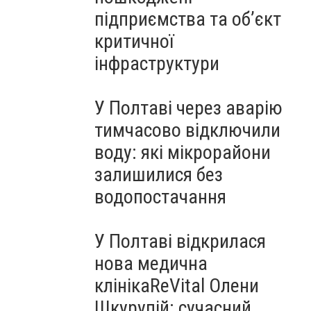
підприємства та об’єкт
критичної
інфраструктури
У Полтаві через аварію
тимчасово відключили
воду: які мікрорайони
залишилися без
водопостачання
У Полтаві відкрилася
нова медична
клінікаReVital Олени
Шкурупій: сучасний