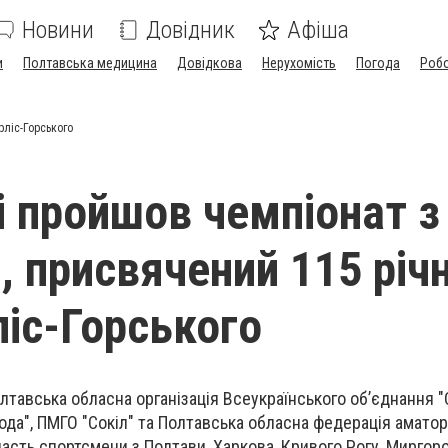
Новини
Довідник
Афіша
и
Полтавська медицина
Довідкова
Нерухомість
Погода
Роб
рліс-Горського
і пройшов чемпіонат з
, присвячений 115 річ
ліс-Горського
лтавська обласна організація Всеукраїнського об’єднання "
да", ПМГО "Сокіл" та Полтавська обласна федерація амато
часть спортсмени з Полтави, Харкова, Кривого Рогу, Миргоро