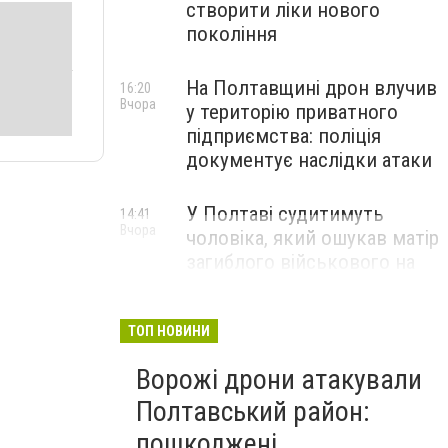
створити ліки нового
покоління
На Полтавщині дрон влучив
16:20
Вчора
у територію приватного
підприємства: поліція
документує наслідки атаки
У Полтаві судитимуть
14:41
Вчора
чоловіка, який ошукав матір
загиблого військового на
1,75 млн гривень
ТОП НОВИНИ
Ворожі дрони атакували
Полтавський район:
пошкоджені