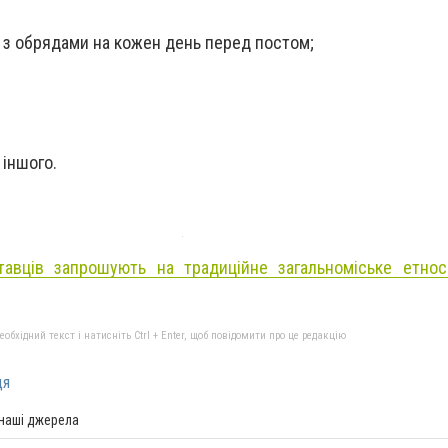
а з обрядами на кожен день перед постом;
 іншого.
тавців запрошують на традиційне загальноміське етнос
бхідний текст і натисніть Ctrl + Enter, щоб повідомити про це редакцію
ця
 наші джерела