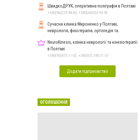
ШвидкоДРУК, оперативна поліграфія в Полтаві
+380(96)225-98-00, +380(66)055-95-93
Сучасна клініка Мироненко у Полтаві,
неврологія, фізіотерапія, ортопедія та
реабілітація
NeuroKinesis, клініка неврології та кінезіотерапії
в Полтаві
+380(95)873-11-03, +38(067) 390 31 67
Додати підприємство
ОГОЛОШЕННЯ