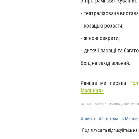
У програмі святкування:
- театралізована вистав
- козацькі розваги;
- жіночі секрети;
- дитячі ласощі та багато
Вхід на захід вільний.
Раніше ми писали
Пол
Масниця»
Якщо ви помітили помилку, виділіть нео
#свято
#Полтава
#Масни
Поділіться та підписуйтесь на