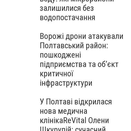
залишилися без
водопостачання
Ворожі дрони атакували
Полтавський район:
пошкоджені
підприємства та об’єкт
критичної
інфраструктури
У Полтаві відкрилася
нова медична
клінікаReVital Олени
Шкурупій: сучасний