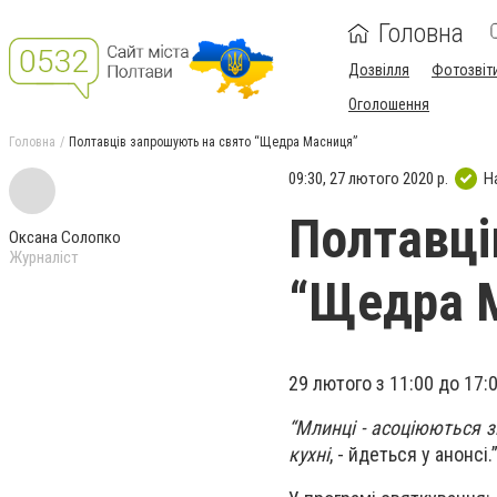
Головна
Дозвілля
Фотозвіт
Оголошення
Головна
Полтавців запрошують на свято “Щедра Масниця”
09:30, 27 лютого 2020 р.
Н
Полтавці
Оксана Солопко
Журналіст
“Щедра 
29 лютого з 11:00 до 17
“
Млинці - асоціюються з
кухні
, - йдеться у анонсі.