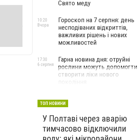
Свято меду
Гороскоп на 7 серпня: день
10:20
Вчора
несподіваних відкриттів,
важливих рішень і нових
можливостей
Гарна новина дня: отруйні
17:30
6 серпня
рослини можуть допомогти
створити ліки нового
покоління
ТОП НОВИНИ
У Полтаві через аварію
тимчасово відключили
воду: які мікрорайони