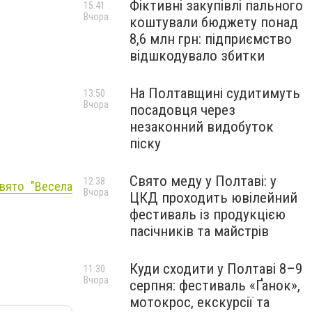
Фіктивні закупівлі пального
15:41
Вчора
коштували бюджету понад
8,6 млн грн: підприємство
відшкодувало збитки
На Полтавщині судитимуть
13:50
Вчора
посадовця через
незаконний видобуток
піску
Свято меду у Полтаві: у
12:38
вято "Весела
Вчора
ЦКД проходить ювілейний
фестиваль із продукцією
пасічників та майстрів
Куди сходити у Полтаві 8–9
11:30
Вчора
серпня: фестиваль «Ґанок»,
мотокрос, екскурсії та