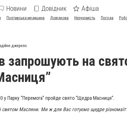
Новини
Довідник
Афіша
и
Полтавська медицина
Довідкова
Нерухомість
Погода
Роб
адійне джерело
в запрошують на свят
Масниця”
:00 у Парку “Перемога” пройде свято “Щедра Масниця”.
і святом Масляни. Ми ж для Вас готуємо щедре різномаїтт
”