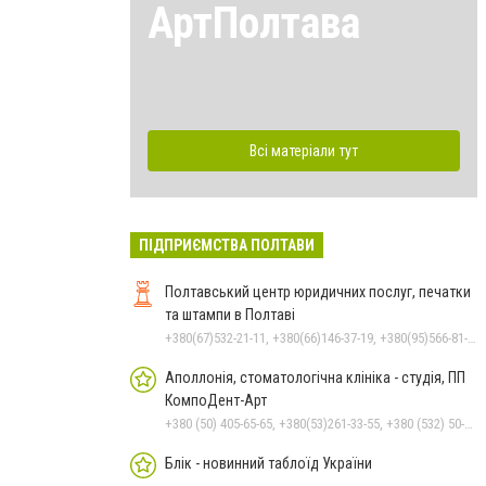
АртПолтава
Всі матеріали тут
ПІДПРИЄМСТВА ПОЛТАВИ
Полтавський центр юридичних послуг, печатки
та штампи в Полтаві
+380(67)532-21-11, +380(66)146-37-19, +380(95)566-81-74, +380 (532) 61-26-56
Аполлонія, стоматологічна клініка - студія, ПП
КомпоДент-Арт
+380 (50) 405-65-65, +380(53)261-33-55, +380 (532) 50-88-99
Блік - новинний таблоїд України