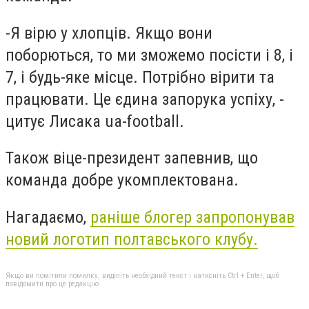
-
Я вірю у хлопців. Якщо вони
поборються, то ми зможемо посісти і 8, і
7, і будь-яке місце. Потрібно вірити та
працювати. Це єдина запорука успіху, -
цитує Лисака
u
a-football.
Також віце-президент запевнив, що
команда добре укомплектована.
Нагадаємо,
раніше блогер запропонував
новий логотип полтавського клубу.
Якщо ви помітили помилку, виділіть необхідний текст і натисніть Ctrl + Enter, щоб
повідомити про це редакцію