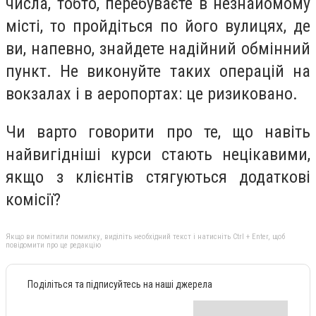
числа, тобто, перебуваєте в незнайомому
місті, то пройдіться по його вулицях, де
ви, напевно, знайдете надійний обмінний
пункт. Не виконуйте таких операцій на
вокзалах і в аеропортах: це ризиковано.
Чи варто говорити про те, що навіть
найвигідніші курси стають нецікавими,
якщо з клієнтів стягуються додаткові
комісії?
Якщо ви помітили помилку, виділіть необхідний текст і натисніть Ctrl + Enter, щоб
повідомити про це редакцію
Поділіться та підписуйтесь на наші джерела