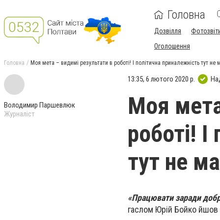
Головна
Дозвілля
Фотозвіт
Оголошення
Головна
Моя мета – видимі результати в роботі! І політична приналежність тут не 
13:35, 6 лютого 2020 р.
На
Моя мета
Володимир Паршевлюк
Журналіст
роботі! І
тут не м
«Працювати заради добро
гаслом Юрій Бойко йшов у