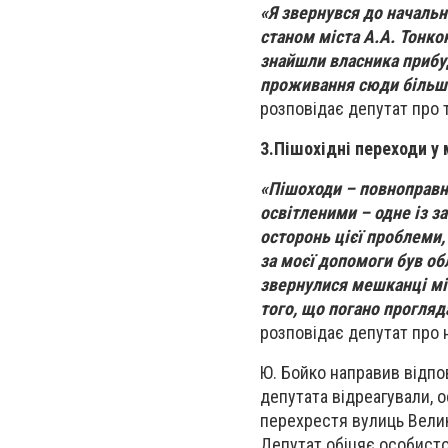
«Я звернувся до начальн
станом міста А.А. Тонко
знайшли власника прибуд
проживання сюди більше
розповідає депутат про 
3.
Пішохідні переходи у 
«Пішоходи – повноправн
освітленими – одне із з
осторонь цієї проблеми,
за моєї допомоги був об
звернулися мешканці мік
того, що погано прогляд
розповідає депутат про 
Ю. Бойко направив відпов
депутата відреагували, 
перехрестя вулиць Велик
Депутат обіцяє особисто