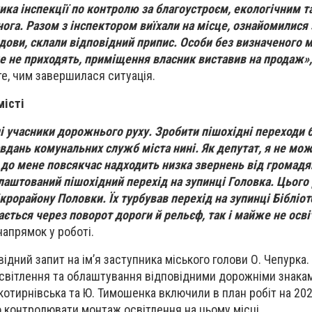
ика інспекції по контролю за благоустроєм, екологічним т
нога. Разом з інспектором виїхали на місце, ознайомилися 
ови, склали відповідний припис. Особи без визначеного 
 не приходять, приміщення власник виставив на продаж»,
те, чим завершилася ситуація.
місті
і учасники дорожнього руху. Зробити пішохідні переходи 
авдань комунальних служб міста нині. Як депутат, я не мож
 до мене повсякчас надходить низка звернень від громадя
лаштований пішохідний перехід на зупинці Головка. Цього
рорайону Половки. Їх турбував перехід на зупинці Бібліот
ається через поворот дороги й рельєф, так і майже не осві
напрямок у роботі.
ідний запит на ім’я заступника міського голови О. Чепурка.
освітлення та облаштування відповідними дорожніми знака
отирнівська та Ю. Тимошенка включили в план робіт на 2020
 контролювати монтаж освітлення на цьому місці.