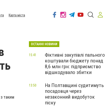
ота
Карта міста
ОСТАННІ НОВИНИ
в
Фіктивні закупівлі пального
15:41
коштували бюджету понад
сть
8,6 млн грн: підприємство
відшкодувало збитки
На Полтавщині судитимуть
13:50
посадовця через
незаконний видобуток
 з таким
піску