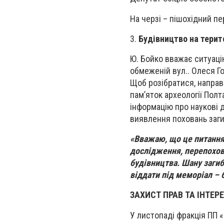
На черзі – пішохідний пе
3.
Будівництво на терит
Ю. Бойко вважає ситуаці
обмеженій вул.. Олеся Г
Щоб розібратися, направ
пам’яток археології Полт
інформацію про наукові д
виявлення поховань загиб
«Вважаю, що це питання 
дослідження, перепохов
будівництва. Шану загиб
віддати під меморіал – 
ЗАХИСТ ПРАВ ТА ІНТЕР
У листопаді фракція ПП «