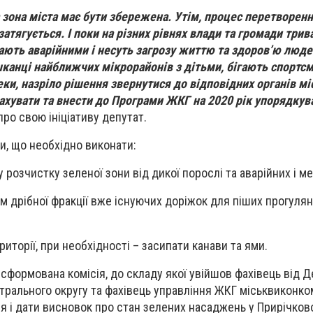
зона міста має бути збережена. Утім, процес перетворення
затягується. І поки на різних рівнях влади та громади трив
ають аварійними і несуть загрозу життю та здоров’ю люде
канці найближчих мікрорайонів з дітьми, бігають спортс
и, назріло рішення звернутися до відповідних органів мі
хувати та внести до Програми ЖКГ на 2020 рік упорядкува
про свою ініціативу депутат.
и, що необхідно виконати:
 розчистку зеленої зони від дикої порослі та аварійних і м
м дрібної фракції вже існуючих доріжок для піших прогулян
иторії, при необхідності – засипати канави та ями.
 сформована комісія, до складу якої увійшов фахівець від 
нтрального округу та фахівець управління ЖКГ міськвиконко
 і дати висновок про стан зелених насаджень у Прирічково