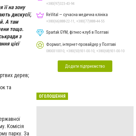
+380(97)323-43-94
 її на зону
ають дискусії,
ReVital — сучасна медична клініка
й. А там
+380(66)888-22-11, +380(77)888-44-55
мени тощо.
Spartak GYM, фітнес-клуб в Полтаві
ськради з
ння цієї
Формат, інтернет-провайдер у Полтаві
0800310010, +380(50)931-00-10, +380(68)931-00-10
Додати підприємство
ертвих дерев;
ок та
ОГОЛОШЕННЯ
Державної
му. Комісія
му парку. За