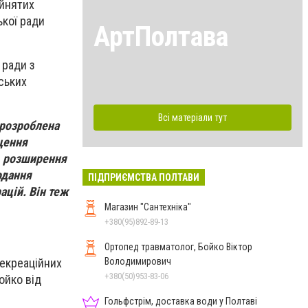
ийнятих
ької ради
АртПолтава
 ради з
ських
Всі матеріали тут
 розроблена
щення
, розширення
одання
ПІДПРИЄМСТВА ПОЛТАВИ
ацій. Він теж
Магазин "Сантехніка"
+380(95)892-89-13
Ортопед травматолог, Бойко Віктор
Володимирович
рекреаційних
+380(50)953-83-06
ойко від
Гольфстрім, доставка води у Полтаві