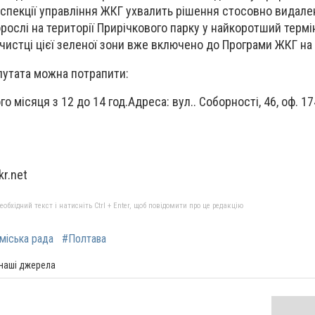
нспекції управління ЖКГ ухвалить рішення стосовно видале
рослі на території Прирічкового парку у найкоротший термі
чистці цієї зеленої зони вже включено до Програми ЖКГ на 
утата можна потрапити:
о місяця з 12 до 14 год.Адреса: вул.. Соборності, 46, оф. 17
kr
.
net
бхідний текст і натисніть Ctrl + Enter, щоб повідомити про це редакцію
міська рада
#Полтава
 наші джерела