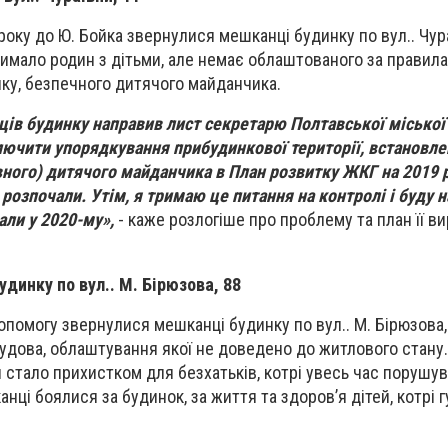
року до Ю. Бойка звернулися мешканці будинку по вул.. Чура
имало родин з дітьми, але немає облаштованого за правила
ку, безпечного дитячого майданчика.
ів будинку направив лист секретарю Полтавської міської 
лючити упорядкування прибудинкової території, встановле
явного) дитячого майданчика в План розвитку ЖКГ на 2019 р
 розпочали. Утім, я тримаю це питання на контролі і буду н
али у 2020-му»,
- каже розлогіше про проблему та план її в
динку по вул.. М. Бірюзова, 88
опомогу звернулися мешканці будинку по вул.. М. Бірюзова, 
удова, облаштування якої не доведено до житлового стану.
 стало прихистком для безхатьків, котрі увесь час порушув
ці боялися за будинок, за життя та здоров’я дітей, котрі г