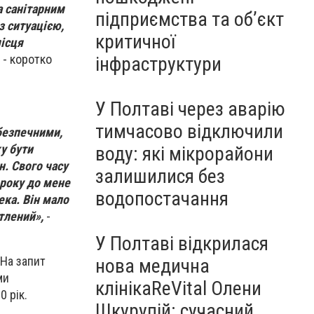
а санітарним
підприємства та об’єкт
з ситуацією,
критичної
місця
- коротко
інфраструктури
У Полтаві через аварію
тимчасово відключили
безпечними,
у бути
воду: які мікрорайони
н. Свого часу
залишилися без
 року до мене
водопостачання
ека. Він мало
тлений»,
-
У Полтаві відкрилася
 На запит
нова медична
ми
клінікаReVital Олени
 рік.
Шкурупій: сучасний