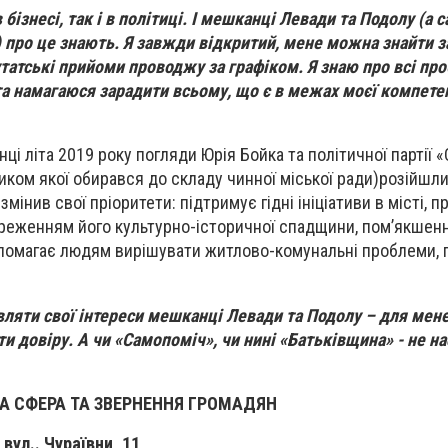
 бізнесі, так і в політиці. І мешканці Левади та Подолу (а с
 про це знають. Я завжди відкритий, мене можна знайти 
татські прийоми проводжу за графіком. Я знаю про всі пр
 та намагаюся зарадити всьому, що є в межах моєї компетен
нці літа 2019 року погляди Юрія Бойка та політичної партії 
ком якої обирався до складу чинної міської ради)
розійшли
мінив свої пріоритети: підтримує гідні ініціативи в місті, 
ереженням його культурно-історичної спадщини, пом’якшен
опомагає людям вирішувати житлово-комунальні проблеми, 
ляти свої інтереси мешканці Левади та Подолу – для мене
ти довіру. А чи «Самопоміч», чи нині «Батьківщина» - не н
 СФЕРА ТА ЗВЕРНЕННЯ ГРОМАДЯН
вул.. Чураївни, 11