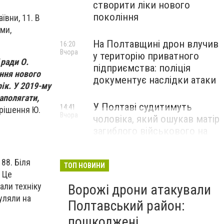
створити ліки нового
покоління
ївни, 11. В
ми,
На Полтавщині дрон влучив
16:20
Вчора
у територію приватного
ради О.
підприємства: поліція
ння нового
документує наслідки атаки
ік. У 2019-му
аполягати,
У Полтаві судитимуть
14:41
ирішення Ю.
Вчора
чоловіка, який ошукав матір
загиблого військового на
1,75 млн гривень
88. Біля
ТОП НОВИНИ
 Це
али техніку
Ворожі дрони атакували
уляли на
Полтавський район:
пошкоджені