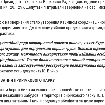
до Президента України та Верховної Ради «Щодо відміни пр
 № 128, 129». Депутати підтримали звернення на сесії міс
іддю на звернення стало утворення Кабміном координаційної
 підприємництва. До її складу увійшли представники громад
практики.
динаційної ради напрацьовані проєкти рішень, у яких буде
даткування для підприємців першої групи. Шляхом підви
ого доходу, можливості використання праці найманих осіб
дів діяльності. Також болюче питання – чинний порядок п
в’язаної із застосуванням реєстраторів розрахункових опер
 пояснює суть документу Ю. Бойко.
УВАННЯ ПРИРІЧКОВОГО ПАРКУ
часом боротьби як за екологічне, європейське споживання 
оти незаконних забудов на території Прирічкового парку. Ю. Б
ся цим питанням, і нині продовжує вболівати за долю парку.