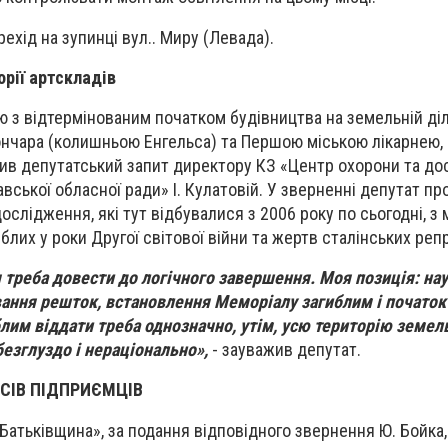
рехід на зупинці вул.. Миру (Левада).
орії артскладів
ю з відтермінованим початком будівництва на земельній діл
ончара (колишньою Енгельса) та Першою міською лікарнею,
ив депутатський запит директору КЗ «Центр охорони та до
авської обласної ради» І. Кулатовій. У зверненні депутат п
ослідження, які тут відбувалися з 2006 року по сьогодні, з
лих у роки Другої світової війни та жертв сталінських репр
треба довести до логічного завершення. Моя позиція: нау
ання решток, встановлення Меморіалу загиблим і почато
лим віддати треба однозначно, утім, усю територію земел
безглуздо і нераціонально»,
- зауважив депутат.
ЕСІВ ПІДПРИЄМЦІВ
Батьківщина», за подання відповідного звернення Ю. Бойка, 