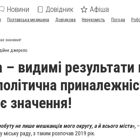
Новини
Довідник
Афіша
и
Полтавська медицина
Довідкова
Нерухомість
Погода
Роб
має значення!
дійне джерело
 – видимі результати 
 політична приналежні
ає значення!
буту не лише мешканців мого округу, а й всього міста»,
–
 міську раду, з таким розпочав 2019 рік.