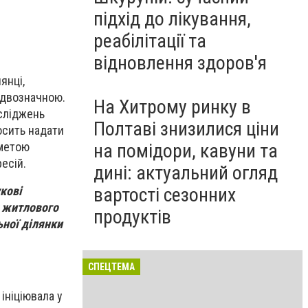
підхід до лікування,
реабілітації та
відновлення здоров'я
янці,
 двозначною.
На Хитрому ринку в
сліджень
Полтаві знизилися ціни
росить надати
 метою
на помідори, кавуни та
есій.
дині: актуальний огляд
вартості сезонних
кові
к житлового
продуктів
ьної ділянки
СПЕЦТЕМА
ініціювала у