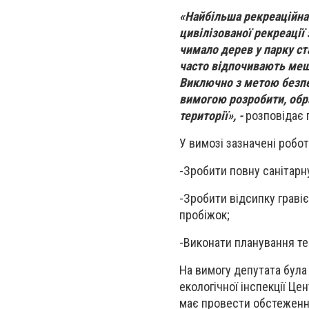
«Найбільша рекреаційна 
цивілізованої рекреації 
чимало дерев у парку ст
часто відпочивають меш
Виключно з метою безпек
вимогою розробити, обра
території», -
розповідає 
У вимозі зазначені робот
-
Зробити повну санітарну
-
Зробити відсипку гравіє
пробіжок;
-
Виконати планування тер
На вимогу депутата була
екологічної інспекції Це
має провести обстеження