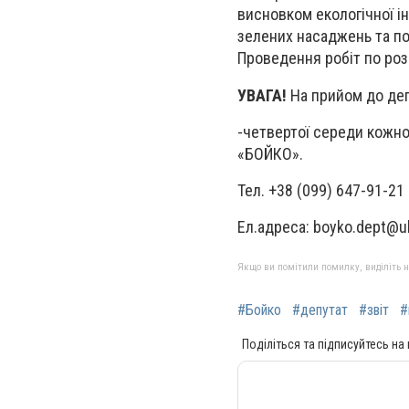
висновком екологічної і
зелених насаджень та по
Проведення робіт по роз
УВАГА!
На прийом до деп
-
четвертої
середи кожног
«БОЙКО».
Тел.
+38
(
099
)
647-91-21
Ел.адреса:
boyko
.
dept
@
u
Якщо ви помітили помилку, виділіть нео
#Бойко
#депутат
#звіт
#
Поділіться та підписуйтесь на