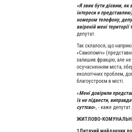
«Я звик бути дієвим, як в
інтереси я представляю)
номером телефону, депу
ввіреній мені території
депутат.
Так склалося, що наприкі
«Самопоміч» (представни
залишив фракцію, але не з
осучасненням міста, зб
екологічних проблем, д
благоустроєм в місті.
«
Мені довірили представ
їх не підвести, виправда
суттєво
», - каже депутат.
ЖИТЛОВО-КОМУНАЛЬНА
1
Дитячий майданчик по 