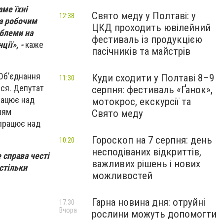
аме їхні
Свято меду у Полтаві: у
12:38
за робочим
ЦКД проходить ювілейний
облеми на
фестиваль із продукцією
ції», -
каже
пасічників та майстрів
«Об’єднання
Куди сходити у Полтаві 8–9
11:30
ся. Депутат
серпня: фестиваль «Ґанок»,
працює над
мотокрос, екскурсії та
ням
Свято меду
працює над
Гороскоп на 7 серпня: день
10:20
несподіваних відкриттів,
 справа честі
важливих рішень і нових
астільки
можливостей
Гарна новина дня: отруйні
17:30
Вчора
рослини можуть допомогти