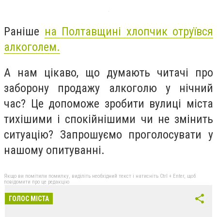
Раніше
на Полтавщині хлопчик отруївся
алкоголем.
А нам цікаво, що думають читачі про
заборону продажу алкоголю у нічний
час? Це допоможе зробити вулиці міста
тихішими і спокійнішими чи не змінить
ситуацію? Запрошуємо проголосувати у
нашому опитуванні.
Якщо ви помітили помилку, виділіть необхідний текст і натисніть Ctrl + Enter, щоб
повідомити про це редакцію
ГОЛОС МІСТА