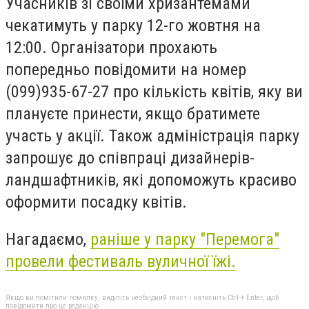
Учасників зі своїми хризантемами
чекатимуть у парку 12-го жовтня на
12:00. Організатори прохають
попередньо повідомити на номер
(099)935-67-27 про кількість квітів, яку ви
плануєте принести, якщо братимете
участь у акції. Також адміністрація парку
запрошує до співпраці дизайнерів-
ландшафтників, які допоможуть красиво
оформити посадку квітів.
Нагадаємо,
раніше у парку "Перемога"
провели фестиваль вуличної їжі.
Якщо ви помітили помилку, виділіть необхідний текст і натисніть Ctrl + Enter, щоб
повідомити про це редакцію